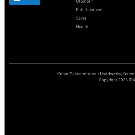
Otomotif
Entertainment
Sains
Health
Kabar Palmerah
About Us
Advertise
Keten
Copyright 2026 IDX