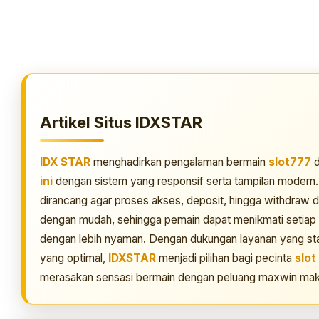
Artikel Situs IDXSTAR
IDX STAR
menghadirkan pengalaman bermain
slot777
d
ini
dengan sistem yang responsif serta tampilan modern. 
dirancang agar proses akses, deposit, hingga withdraw d
dengan mudah, sehingga pemain dapat menikmati setiap 
dengan lebih nyaman. Dengan dukungan layanan yang sta
yang optimal,
IDXSTAR
menjadi pilihan bagi pecinta
slot
merasakan sensasi bermain dengan peluang maxwin mak