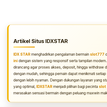
Artikel Situs IDXSTAR
IDX STAR
menghadirkan pengalaman bermain
slot777
d
ini
dengan sistem yang responsif serta tampilan modern. 
dirancang agar proses akses, deposit, hingga withdraw d
dengan mudah, sehingga pemain dapat menikmati setiap 
dengan lebih nyaman. Dengan dukungan layanan yang sta
yang optimal,
IDXSTAR
menjadi pilihan bagi pecinta
slot
merasakan sensasi bermain dengan peluang maxwin mak