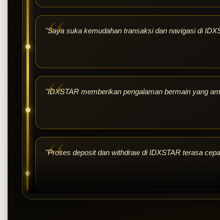
"Saya suka kemudahan transaksi dan navigasi di ID
"IDXSTAR memberikan pengalaman bermain yang aman
"Proses deposit dan withdraw di IDXSTAR terasa cepa