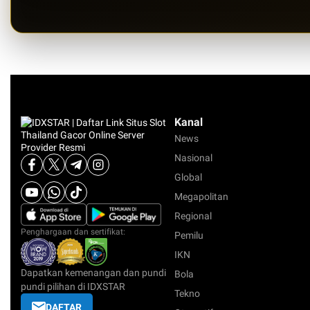
"Tampilan IDXSTAR modern dengan sistem yang stabi
"Akses ke berbagai permainan berjalan lancar, diduku
Kanal
News
Nasional
Global
"Saya suka kemudahan transaksi dan navigasi di ID
Megapolitan
Regional
Penghargaan dan sertifikat:
Pemilu
IKN
Dapatkan kemenangan dan pundi
"IDXSTAR memberikan pengalaman bermain yang aman
Bola
pundi pilihan di IDXSTAR
Tekno
DAFTAR