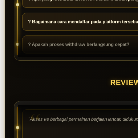
? Apa yang membuat IDXSTAR menarik untuk peng
? Bagaimana cara mendaftar pada platform terseb
? Apakah proses withdraw berlangsung cepat?
"Proses deposit dan withdraw di IDXSTAR terasa cepa
? Apakah IDXSTAR memiliki sistem keamanan yang
REVIE
"Tampilan IDXSTAR modern dengan sistem yang stabi
? Apa keunggulan bermain melalui IDXSTAR?
"Akses ke berbagai permainan berjalan lancar, diduku