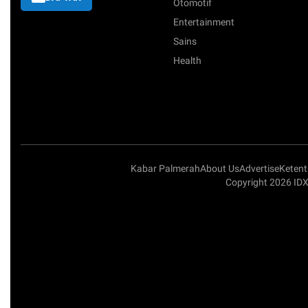
Otomotif
Entertainment
Sains
Health
Kabar Palmerah
About Us
Advertise
Keten
Copyright 2026 IDX