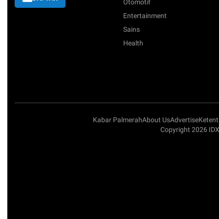
Otomotif
Entertainment
Sains
Health
Kabar Palmerah
About Us
Advertise
Keten
Copyright 2026 IDX