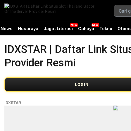
News
Nusaraya
Jagat Literasi
Cahaya
Tekno
Otomo
IDXSTAR | Daftar Link Situ
Provider Resmi
LOGIN
IDXSTAR