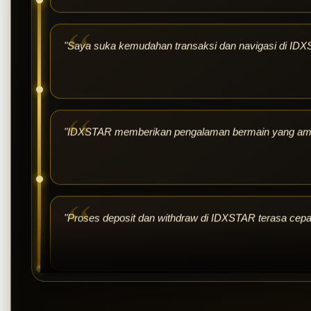
"Saya suka kemudahan transaksi dan navigasi di ID
"IDXSTAR memberikan pengalaman bermain yang aman
"Proses deposit dan withdraw di IDXSTAR terasa cepa