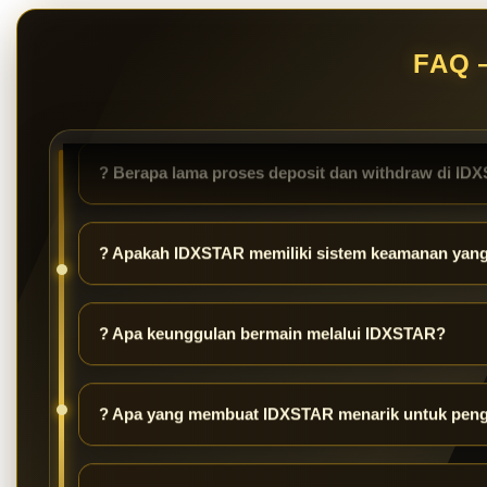
? Apa yang membuat IDXSTAR menarik untuk peng
FAQ 
? Bagaimana langkah membuat akun di IDXSTAR?
? Berapa lama proses deposit dan withdraw di ID
? Apakah IDXSTAR memiliki sistem keamanan yang
? Apa keunggulan bermain melalui IDXSTAR?
? Apa yang membuat IDXSTAR menarik untuk peng