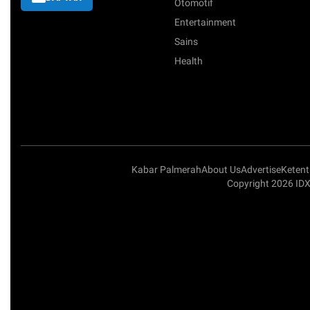
Otomotif
Entertainment
Sains
Health
Kabar Palmerah
About Us
Advertise
Keten
Copyright 2026 IDX