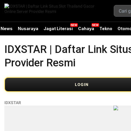
News
Nusaraya
Jagat Literasi
Cahaya
Tekno
Otomo
IDXSTAR | Daftar Link Situ
Provider Resmi
LOGIN
IDXSTAR