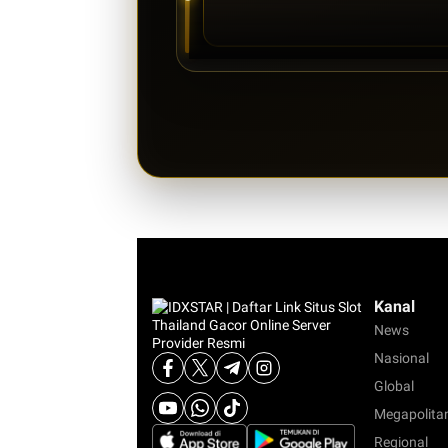
"Saya suka kemudahan transak
IDXSTAR. Semua proses terasa
membingungkan."
Kanal
News
Nasional
Global
Megapolita
Regional