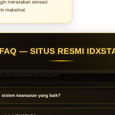
gin merasakan sensasi
in maksimal.
AR menarik untuk penggemar 4D Slot dan Demo Slot?
FAQ — SITUS RESMI IDXST
uat akun di IDXSTAR?<
sit dan withdraw di IDXSTAR?
 sistem keamanan yang baik?