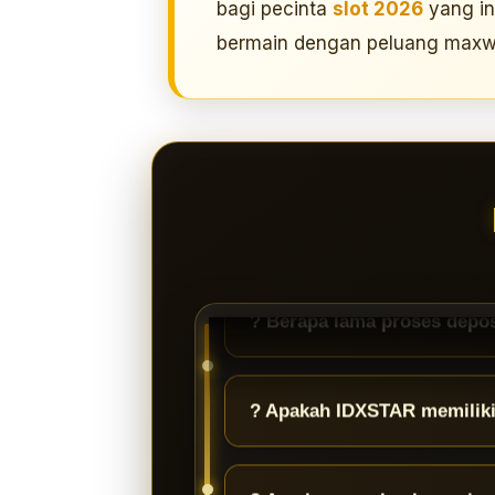
bagi pecinta
slot 2026
yang in
bermain dengan peluang maxw
? Apa yang membuat IDXST
? Bagaimana langkah memb
? Berapa lama proses depo
? Apakah IDXSTAR memiliki