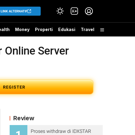
LINK ALTERNATIF
alth
Money
Properti
Edukasi
Travel
r Online Server
REGISTER
Review
Proses withdraw di IDXSTAR