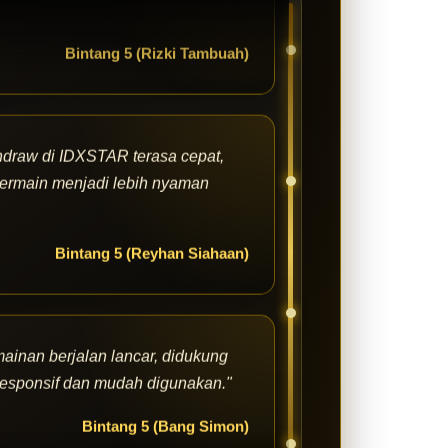
terasa praktis tanpa
Bintang 5 (Rizki Tambuah)
hdraw di IDXSTAR terasa cepat,
ermain menjadi lebih nyaman
Bintang 5 (Reyhan Siahaan)
ainan berjalan lancar, didukung
responsif dan mudah digunakan."
Bintang 5 (Bang Simon)