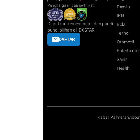
Penghargaan dan sertifikat:
Pemilu
IKN
Dapatkan kemenangan dan pundi
Bola
pundi pilihan di IDXSTAR
Tekno
DAFTAR
Otomotif
Entertainm
Sains
Health
Kabar Palmerah
Abou