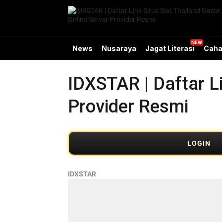
News
Nusaraya
Jagat Literasi
Caha
IDXSTAR | Daftar Li
Provider Resmi
LOGIN
IDXSTAR