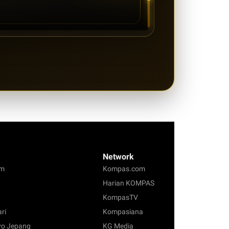
pengalaman bermain yang aman
em yang stabil serta layanan yang
Bintang 5 (Farhan Selamet)
Network
om
Kompas.com
Harian KOMPAS
KompasTV
ari
Kompasiana
o Jepang
KG Media