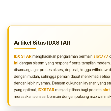
Artikel Situs IDXSTAR
IDX STAR
menghadirkan pengalaman bermain
slot777
d
ini
dengan sistem yang responsif serta tampilan modern. 
dirancang agar proses akses, deposit, hingga withdraw d
dengan mudah, sehingga pemain dapat menikmati setiap 
dengan lebih nyaman. Dengan dukungan layanan yang sta
yang optimal,
IDXSTAR
menjadi pilihan bagi pecinta
slot
merasakan sensasi bermain dengan peluang maxwin mak