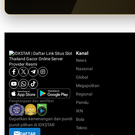
"Akses ke berbagai permainan berjalan lancar, diduku
Kanal
News
"Saya suka kemudahan transaksi dan navigasi di ID
Nasional
Global
Megapolitan
Regional
Penghargaan dan sertifikat:
Pemilu
"IDXSTAR memberikan pengalaman bermain yang aman
IKN
Dapatkan kemenangan dan pundi
Bola
pundi pilihan di IDXSTAR
Tekno
DAFTAR