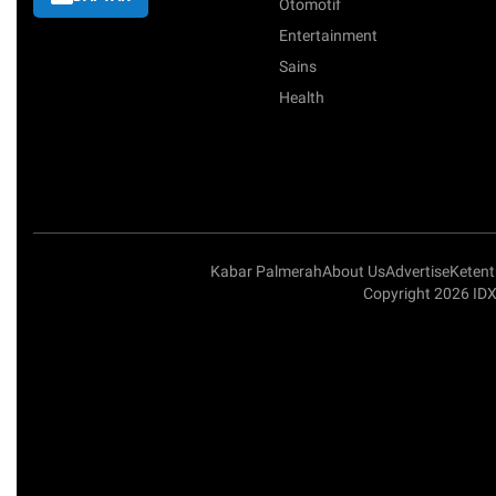
Otomotif
"IDXSTAR memberikan pengalaman bermain yang aman
Entertainment
Sains
Health
Kabar Palmerah
About Us
Advertise
Keten
Copyright 2026 IDX