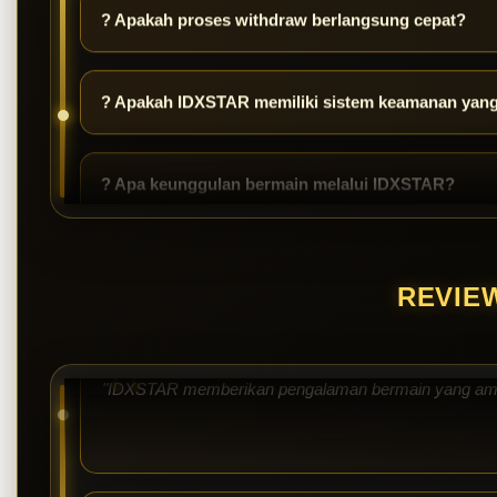
"Tampilan IDXSTAR modern dengan sistem yang stabi
? Apakah proses withdraw berlangsung cepat?
? Apakah IDXSTAR memiliki sistem keamanan yang
"Akses ke berbagai permainan berjalan lancar, diduku
? Apa keunggulan bermain melalui IDXSTAR?
REVIE
"Saya suka kemudahan transaksi dan navigasi di ID
"IDXSTAR memberikan pengalaman bermain yang aman