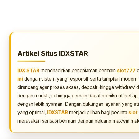
Artikel Situs IDXSTAR
IDX STAR
menghadirkan pengalaman bermain
slot777
d
ini
dengan sistem yang responsif serta tampilan modern. 
dirancang agar proses akses, deposit, hingga withdraw d
dengan mudah, sehingga pemain dapat menikmati setiap 
dengan lebih nyaman. Dengan dukungan layanan yang sta
yang optimal,
IDXSTAR
menjadi pilihan bagi pecinta
slot
merasakan sensasi bermain dengan peluang maxwin mak
? Apa yang membuat IDXSTAR menarik untuk peng