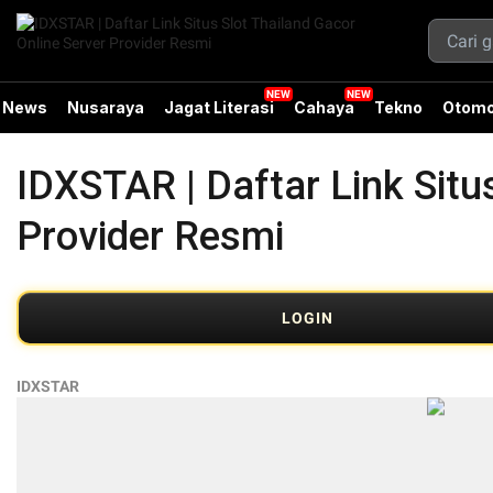
News
Nusaraya
Jagat Literasi
Cahaya
Tekno
Otomo
IDXSTAR | Daftar Link Situ
Provider Resmi
LOGIN
IDXSTAR