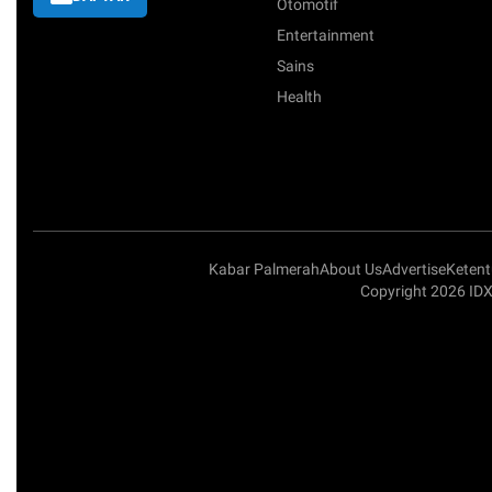
Otomotif
Entertainment
Sains
Health
Kabar Palmerah
About Us
Advertise
Keten
Copyright 2026 IDX