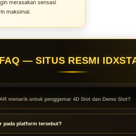
gin merasakan sensasi
uat akun di IDXSTAR?<
in maksimal.
sit dan withdraw di IDXSTAR?
 sistem keamanan yang baik?
FAQ — SITUS RESMI IDXST
melalui IDXSTAR?
AR menarik untuk penggemar 4D Slot dan Demo Slot?
 pada platform tersebut?