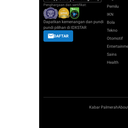
Penghargaan dan sertifikat:
Pemilu
IKN
Dapatkan kemenangan dan pundi
Bola
pundi pilihan di IDXSTAR
Tekno
DAFTAR
Otomotif
Entertainm
Sains
Health
Kabar Palmerah
Abou