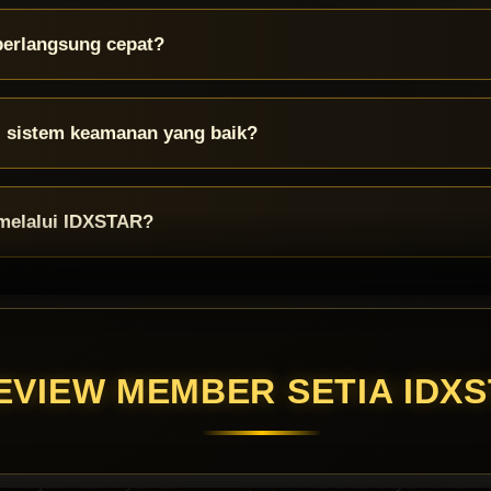
berlangsung cepat?
 sistem keamanan yang baik?
melalui IDXSTAR?
EVIEW MEMBER SETIA IDX
di IDXSTAR terasa cepat,
"Tampilan IDXSTAR mode