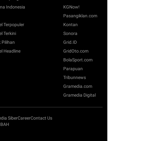
na Indonesia
KGNow!
Pasangiklan.com
el Terpopuler
Kontan
el Terkini
Sonora
 Pilihan
Grid.ID
el Headline
GridOto.com
BolaSport.com
Parapuan
Tribunnews
Gramedia.com
Gramedia Digital
ia Siber
Career
Contact Us
 MBAH