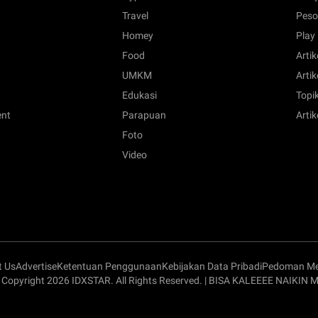
Travel
Peso
Homey
Play
Food
Artik
UMKM
Artik
Edukasi
Topik
ent
Parapuan
Artik
Foto
Video
t Us
Advertise
Ketentuan Penggunaan
Kebijakan Data Pribadi
Pedoman Med
Copyright 2026 IDXSTAR. All Rights Reserved. | BISA KALEEEE NAIKIN