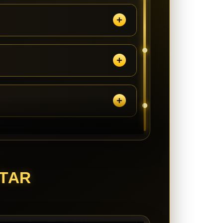
STAR
rn dengan sistem yang stabil