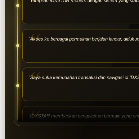
"Tampilan IDXSTAR modern dengan sistem yang stabi
"Akses ke berbagai permainan berjalan lancar, diduku
"Saya suka kemudahan transaksi dan navigasi di ID
"IDXSTAR memberikan pengalaman bermain yang aman