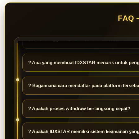
? Berapa lama proses deposit dan withdraw di ID
FAQ 
? Apakah IDXSTAR memiliki sistem keamanan yang
? Apa keunggulan bermain melalui IDXSTAR?
? Apa yang membuat IDXSTAR menarik untuk peng
? Bagaimana cara mendaftar pada platform terseb
? Apakah proses withdraw berlangsung cepat?