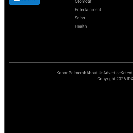
Otomotif
"Saya suka kemudahan transaksi dan navigasi di ID
Entertainment
Sains
Health
"IDXSTAR memberikan pengalaman bermain yang aman
Kabar Palmerah
About Us
Advertise
Keten
Copyright 2026 IDX