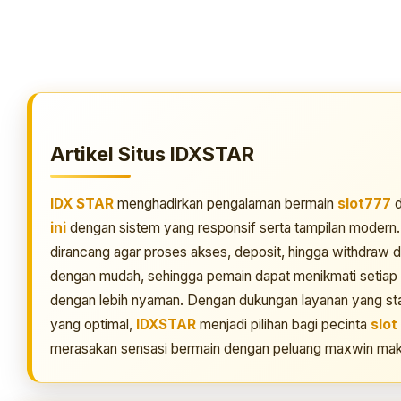
Artikel Situs IDXSTAR
IDX STAR
menghadirkan pengalaman bermain
slot777
d
ini
dengan sistem yang responsif serta tampilan modern. 
dirancang agar proses akses, deposit, hingga withdraw d
dengan mudah, sehingga pemain dapat menikmati setiap 
? Apa yang membuat IDXSTAR menarik untuk peng
dengan lebih nyaman. Dengan dukungan layanan yang sta
yang optimal,
IDXSTAR
menjadi pilihan bagi pecinta
slot
? Bagaimana langkah membuat akun di IDXSTAR?
merasakan sensasi bermain dengan peluang maxwin mak