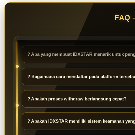
FAQ 
? Apakah IDXSTAR memiliki sistem keamanan yang
? Apa keunggulan bermain melalui IDXSTAR?
? Apa yang membuat IDXSTAR menarik untuk peng
? Bagaimana cara mendaftar pada platform terseb
? Apakah proses withdraw berlangsung cepat?
? Apakah IDXSTAR memiliki sistem keamanan yang