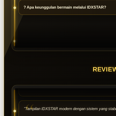
? Apa keunggulan bermain melalui IDXSTAR?
REVIE
"Proses deposit dan withdraw di IDXSTAR terasa cepa