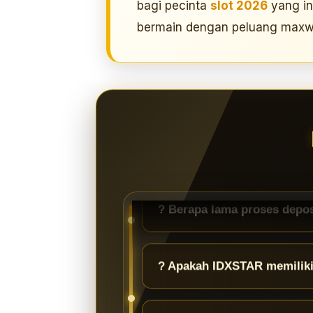
bagi pecinta
slot 2026
yang in
bermain dengan peluang maxw
? Apa yang membuat IDXST
? Bagaimana langkah memb
? Berapa lama proses depo
? Apakah IDXSTAR memiliki