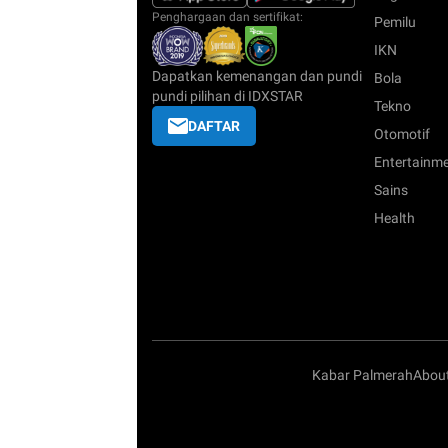
Penghargaan dan sertifikat:
Pemilu
IKN
Dapatkan kemenangan dan pundi
Bola
pundi pilihan di IDXSTAR
Tekno
DAFTAR
Otomotif
Entertainm
Sains
Health
Kabar Palmerah
Abou