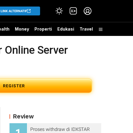
LINK ALTERNATIF
alth
Money
Properti
Edukasi
Travel
r Online Server
REGISTER
Review
Proses withdraw di IDXSTAR