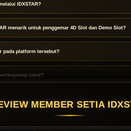
melalui IDXSTAR?
AR menarik untuk penggemar 4D Slot dan Demo Slot?
 pada platform tersebut?
di IDXSTAR terasa cepat,
"Tampilan IDXSTAR mode
 menjadi lebih nyaman
membuat saya semakin b
berlangsung cepat?
Demo Slot."
Bintang 5 (Reyhan Siahaan)
EVIEW MEMBER SETIA IDX
 sistem keamanan yang baik?
berjalan lancar, didukung
"Saya suka kemudahan t
melalui IDXSTAR?