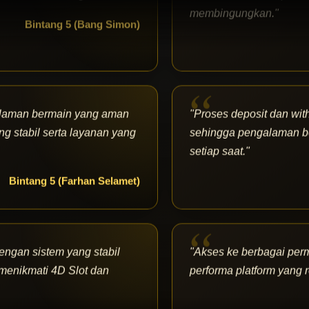
sif dan mudah digunakan."
IDXSTAR. Semua proses 
membingungkan."
Bintang 5 (Bang Simon)
laman bermain yang aman
"Proses deposit dan wit
g stabil serta layanan yang
sehingga pengalaman b
setiap saat."
Bintang 5 (Farhan Selamet)
ngan sistem yang stabil
"Akses ke berbagai perm
menikmati 4D Slot dan
performa platform yang 