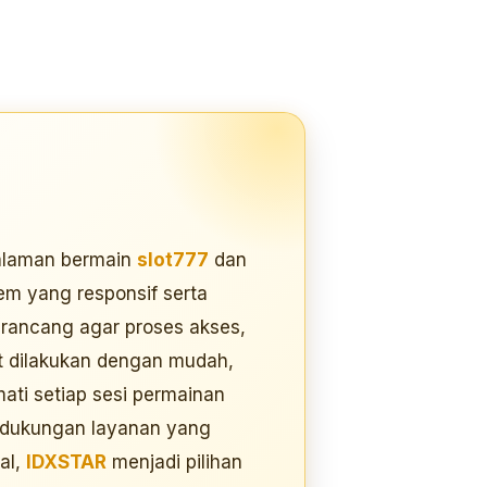
alaman bermain
slot777
dan
em yang responsif serta
dirancang agar proses akses,
t dilakukan dengan mudah,
ti setiap sesi permainan
 dukungan layanan yang
al,
IDXSTAR
menjadi pilihan