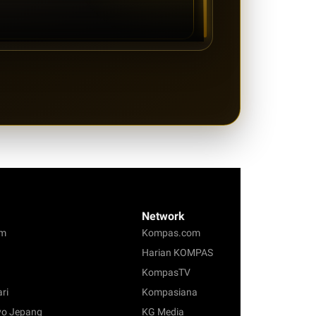
Bintang 5 (Bang Simon)
pengalaman bermain yang aman
em yang stabil serta layanan yang
Bintang 5 (Farhan Selamet)
Network
om
Kompas.com
Harian KOMPAS
KompasTV
ari
Kompasiana
o Jepang
KG Media