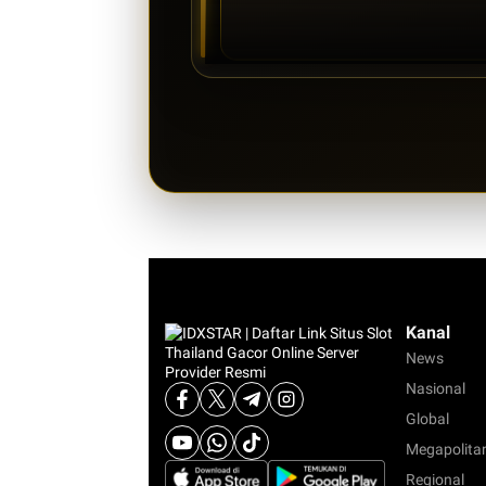
"Saya suka kemudahan transak
IDXSTAR. Semua proses terasa
membingungkan."
Kanal
News
Nasional
Global
Megapolita
Regional