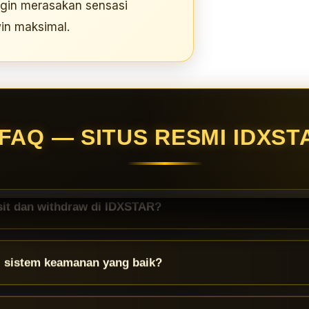
gin merasakan sensasi
in maksimal.
AR menarik untuk penggemar 4D Slot dan Demo Slot?
FAQ — SITUS RESMI IDXST
uat akun di IDXSTAR?<
sit dan withdraw di IDXSTAR?
 sistem keamanan yang baik?