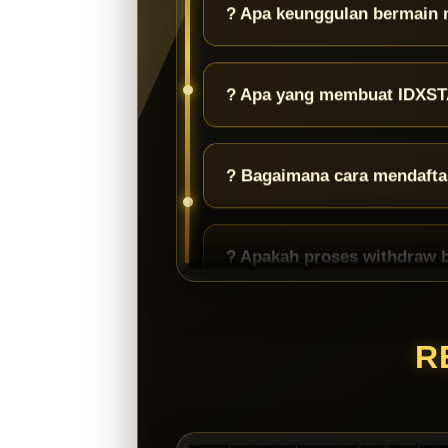
? Apa keunggulan bermain 
? Apa yang membuat IDXST
? Bagaimana cara mendaftar
"Proses deposit dan withdraw 
sehingga pengalaman bermain
? Apakah proses withdraw 
setiap saat."
R
? Apakah IDXSTAR memiliki
"Akses ke berbagai permainan 
? Apa keunggulan bermain 