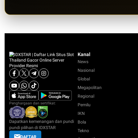
"IDXSTAR memberikan pengalaman bermain yang aman
Kanal
News
Nasional
Global
Megapolitan
Regional
Penghargaan dan sertifikat:
Pemilu
IKN
Dapatkan kemenangan dan pundi
Bola
pundi pilihan di IDXSTAR
Tekno
DAFTAR