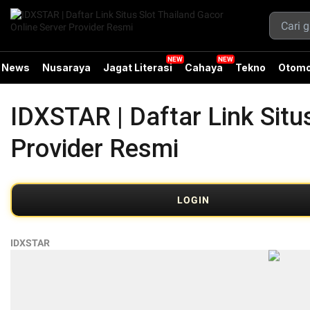
News
Nusaraya
Jagat Literasi
Cahaya
Tekno
Otomo
IDXSTAR | Daftar Link Situ
Provider Resmi
LOGIN
IDXSTAR