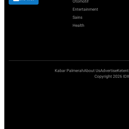
Otomotif
Entertainment
Sains
Health
Kabar Palmerah
About Us
Advertise
Keten
Copyright 2026 IDX