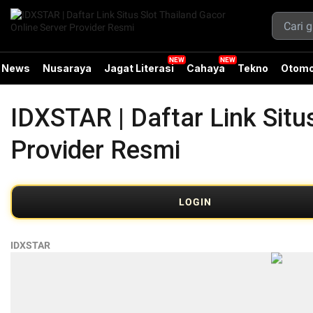
News
Nusaraya
Jagat Literasi
Cahaya
Tekno
Otomo
IDXSTAR | Daftar Link Situ
Provider Resmi
LOGIN
IDXSTAR