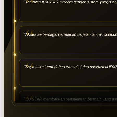
"Tampilan IDXSTAR modern dengan sistem yang stabi
"Akses ke berbagai permainan berjalan lancar, diduku
"Saya suka kemudahan transaksi dan navigasi di ID
"IDXSTAR memberikan pengalaman bermain yang aman