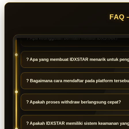
? Berapa lama proses deposit dan withdraw di ID
FAQ 
? Apakah IDXSTAR memiliki sistem keamanan yang
? Apa keunggulan bermain melalui IDXSTAR?
? Apa yang membuat IDXSTAR menarik untuk peng
? Bagaimana cara mendaftar pada platform terseb
? Apakah proses withdraw berlangsung cepat?