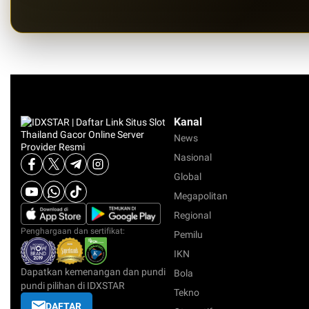
"Proses deposit dan withdraw di IDXSTAR terasa cepa
Kanal
News
"Tampilan IDXSTAR modern dengan sistem yang stabi
Nasional
Global
Megapolitan
Regional
Penghargaan dan sertifikat:
Pemilu
"Akses ke berbagai permainan berjalan lancar, diduku
IKN
Dapatkan kemenangan dan pundi
Bola
pundi pilihan di IDXSTAR
Tekno
DAFTAR