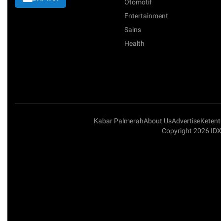
Otomotif
Entertainment
Sains
Health
Kabar Palmerah
About Us
Advertise
Keten
Copyright 2026 IDX