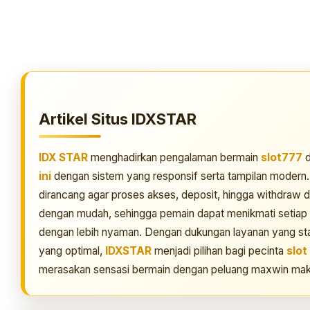
Artikel Situs IDXSTAR
IDX STAR
menghadirkan pengalaman bermain
slot777
d
ini
dengan sistem yang responsif serta tampilan modern. 
dirancang agar proses akses, deposit, hingga withdraw d
dengan mudah, sehingga pemain dapat menikmati setiap 
dengan lebih nyaman. Dengan dukungan layanan yang sta
yang optimal,
IDXSTAR
menjadi pilihan bagi pecinta
slot
merasakan sensasi bermain dengan peluang maxwin mak