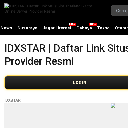
News
Nusaraya
Jagat Literasi
Cahaya
Tekno
Otomo
IDXSTAR | Daftar Link Situ
Provider Resmi
LOGIN
IDXSTAR