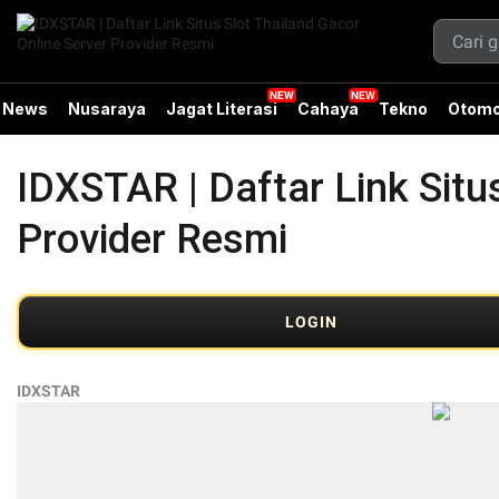
News
Nusaraya
Jagat Literasi
Cahaya
Tekno
Otomo
IDXSTAR | Daftar Link Situ
Provider Resmi
LOGIN
IDXSTAR