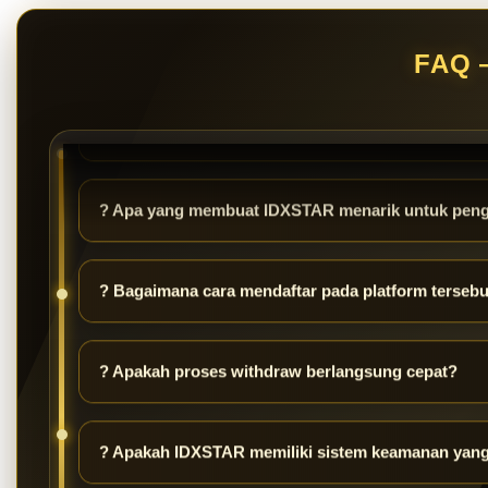
? Berapa lama proses deposit dan withdraw di ID
FAQ 
? Apakah IDXSTAR memiliki sistem keamanan yang
? Apa keunggulan bermain melalui IDXSTAR?
? Apa yang membuat IDXSTAR menarik untuk peng
? Bagaimana cara mendaftar pada platform terseb
? Apakah proses withdraw berlangsung cepat?