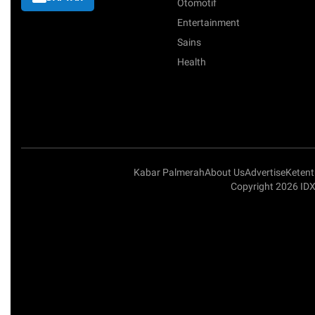
Otomotif
"Saya suka kemudahan transaksi dan navigasi di ID
Entertainment
Sains
Health
"IDXSTAR memberikan pengalaman bermain yang aman
Kabar Palmerah
About Us
Advertise
Keten
Copyright 2026 IDX