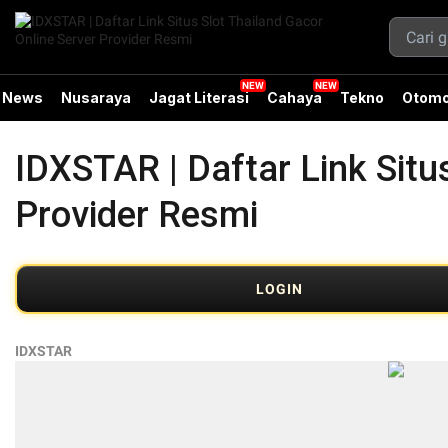
News
Nusaraya
Jagat Literasi
Cahaya
Tekno
Otomo
IDXSTAR | Daftar Link Situ
Provider Resmi
LOGIN
IDXSTAR