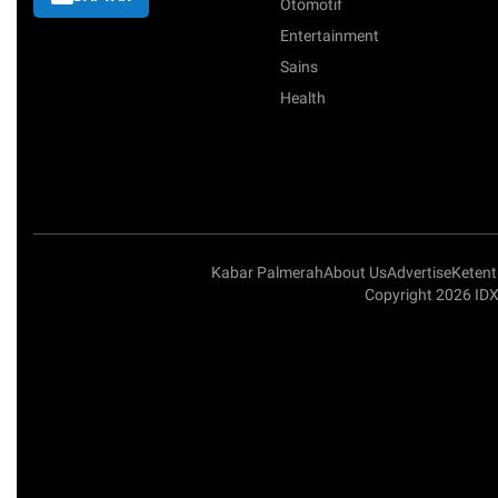
Otomotif
Entertainment
Sains
Health
Kabar Palmerah
About Us
Advertise
Keten
Copyright 2026 IDX