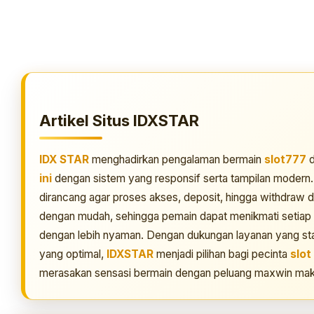
Artikel Situs IDXSTAR
IDX STAR
menghadirkan pengalaman bermain
slot777
d
ini
dengan sistem yang responsif serta tampilan modern. 
dirancang agar proses akses, deposit, hingga withdraw d
dengan mudah, sehingga pemain dapat menikmati setiap 
dengan lebih nyaman. Dengan dukungan layanan yang sta
yang optimal,
IDXSTAR
menjadi pilihan bagi pecinta
slot
merasakan sensasi bermain dengan peluang maxwin mak