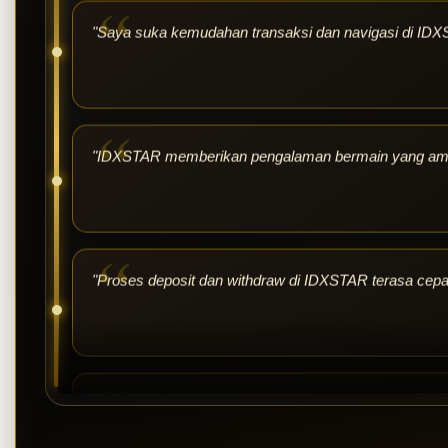
"Saya suka kemudahan transaksi dan navigasi di ID
"IDXSTAR memberikan pengalaman bermain yang aman
"Proses deposit dan withdraw di IDXSTAR terasa cepa
"Tampilan IDXSTAR modern dengan sistem yang stabi