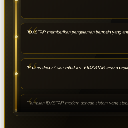
"Saya suka kemudahan transaksi dan navigasi di ID
"IDXSTAR memberikan pengalaman bermain yang aman
"Proses deposit dan withdraw di IDXSTAR terasa cepa
"Tampilan IDXSTAR modern dengan sistem yang stabi