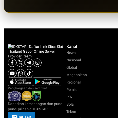
"Akses ke berbagai permainan berjalan lancar, diduku
Kanal
"Saya suka kemudahan transaksi dan navigasi di ID
News
Nasional
Global
Megapolitan
Regional
"IDXSTAR memberikan pengalaman bermain yang aman
Penghargaan dan sertifikat:
Pemilu
IKN
Dapatkan kemenangan dan pundi
Bola
pundi pilihan di IDXSTAR
Tekno
DAFTAR