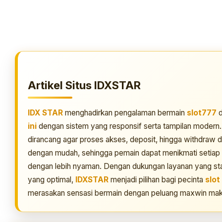
Artikel Situs IDXSTAR
IDX STAR
menghadirkan pengalaman bermain
slot777
d
ini
dengan sistem yang responsif serta tampilan modern. 
dirancang agar proses akses, deposit, hingga withdraw d
dengan mudah, sehingga pemain dapat menikmati setiap 
dengan lebih nyaman. Dengan dukungan layanan yang sta
yang optimal,
IDXSTAR
menjadi pilihan bagi pecinta
slot
merasakan sensasi bermain dengan peluang maxwin mak