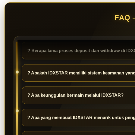
? Apa yang membuat IDXSTAR menarik untuk peng
FAQ 
? Bagaimana langkah membuat akun di IDXSTAR?
? Berapa lama proses deposit dan withdraw di ID
? Apakah IDXSTAR memiliki sistem keamanan yang
? Apa keunggulan bermain melalui IDXSTAR?
? Apa yang membuat IDXSTAR menarik untuk peng