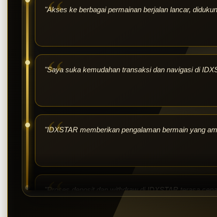
"Akses ke berbagai permainan berjalan lancar, diduku
"Saya suka kemudahan transaksi dan navigasi di ID
"IDXSTAR memberikan pengalaman bermain yang aman
"Proses deposit dan withdraw di IDXSTAR terasa cepa