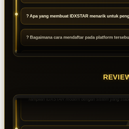
? Apa keunggulan bermain melalui IDXSTAR?
? Apa yang membuat IDXSTAR menarik untuk peng
? Bagaimana cara mendaftar pada platform terseb
? Apakah proses withdraw berlangsung cepat?
"Proses deposit dan withdraw di IDXSTAR terasa cepa
REVIE
? Apakah IDXSTAR memiliki sistem keamanan yang
? Apa keunggulan bermain melalui IDXSTAR?
"Tampilan IDXSTAR modern dengan sistem yang stabi