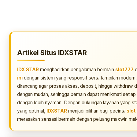
Artikel Situs IDXSTAR
IDX STAR
menghadirkan pengalaman bermain
slot777
d
ini
dengan sistem yang responsif serta tampilan modern. 
dirancang agar proses akses, deposit, hingga withdraw d
dengan mudah, sehingga pemain dapat menikmati setiap 
dengan lebih nyaman. Dengan dukungan layanan yang sta
yang optimal,
IDXSTAR
menjadi pilihan bagi pecinta
slot
merasakan sensasi bermain dengan peluang maxwin mak