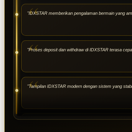
"IDXSTAR memberikan pengalaman bermain yang aman
"Proses deposit dan withdraw di IDXSTAR terasa cepa
"Tampilan IDXSTAR modern dengan sistem yang stabi