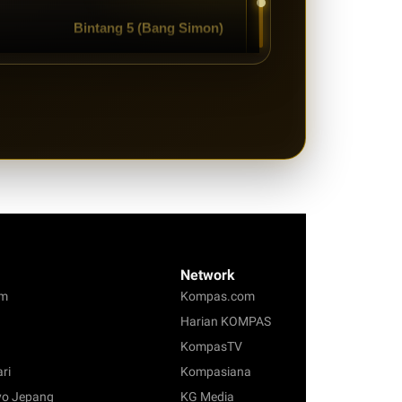
responsif dan mudah digunakan."
Bintang 5 (Bang Simon)
pengalaman bermain yang aman
em yang stabil serta layanan yang
Bintang 5 (Farhan Selamet)
Network
om
Kompas.com
Harian KOMPAS
KompasTV
ari
Kompasiana
o Jepang
KG Media