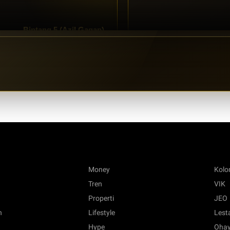
menikmati 4D Slot dan
performa platform yang 
Bintang 5 (Azil Gagap)
si dan navigasi di
"IDXSTAR memberikan 
 praktis tanpa
dan nyaman dengan sist
memuaskan."
Bintang 5 (Rizki Tambuah)
Money
Kol
Tren
VIK
Properti
JEO
n
Lifestyle
Lest
Hype
Ohay