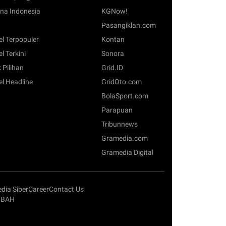
na Indonesia
KGNow!
Pasangiklan.com
el Terpopuler
Kontan
el Terkini
Sonora
 Pilihan
Grid.ID
el Headline
GridOto.com
BolaSport.com
Parapuan
Tribunnews
Gramedia.com
Gramedia Digital
ia Siber
Career
Contact Us
 MBAH