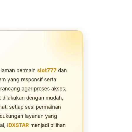
alaman bermain
slot777
dan
em yang responsif serta
dirancang agar proses akses,
t dilakukan dengan mudah,
ti setiap sesi permainan
 dukungan layanan yang
al,
IDXSTAR
menjadi pilihan