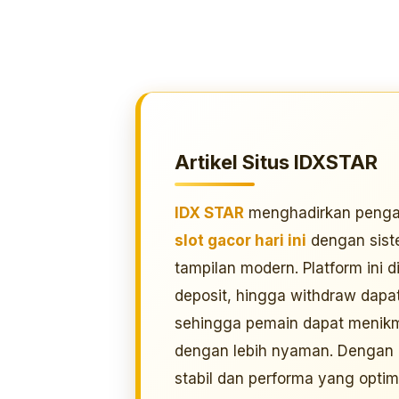
Artikel Situs IDXSTAR
IDX STAR
menghadirkan peng
slot gacor hari ini
dengan sist
tampilan modern. Platform ini 
deposit, hingga withdraw dapa
sehingga pemain dapat menikma
dengan lebih nyaman. Dengan
stabil dan performa yang optim