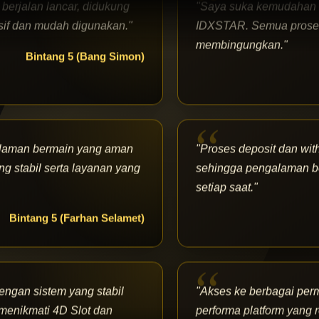
berjalan lancar, didukung
"Saya suka kemudahan t
melalui IDXSTAR?
sif dan mudah digunakan."
IDXSTAR. Semua proses 
membingungkan."
Bintang 5 (Bang Simon)
laman bermain yang aman
"Proses deposit dan wit
g stabil serta layanan yang
sehingga pengalaman b
setiap saat."
Bintang 5 (Farhan Selamet)
ngan sistem yang stabil
"Akses ke berbagai perm