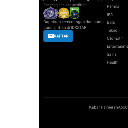
Penghargaan dan sertifikat:
Pemilu
IKN
Dapatkan kemenangan dan pundi
Bola
pundi pilihan di IDXSTAR
Tekno
DAFTAR
Otomotif
Entertainm
Sains
Health
Kabar Palmerah
Abou