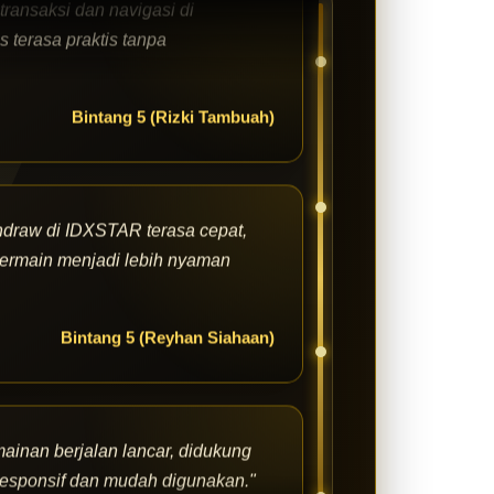
ransaksi dan navigasi di
terasa praktis tanpa
Bintang 5 (Rizki Tambuah)
hdraw di IDXSTAR terasa cepat,
ermain menjadi lebih nyaman
Bintang 5 (Reyhan Siahaan)
ainan berjalan lancar, didukung