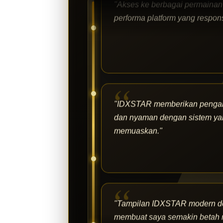
"Akses ke berbagai permainan 
? Apa keunggulan bermain 
performa platform yang respon
"IDXSTAR memberikan penga
dan nyaman dengan sistem yan
memuaskan."
"Tampilan IDXSTAR modern de