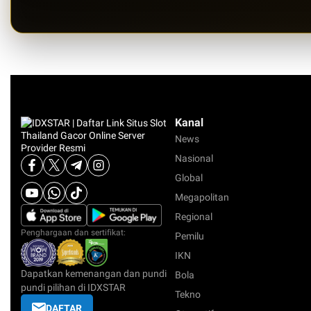
"Tampilan IDXSTAR modern dengan sistem yang stabi
"Akses ke berbagai permainan berjalan lancar, diduku
Kanal
News
Nasional
Global
"Saya suka kemudahan transaksi dan navigasi di ID
Megapolitan
Regional
Penghargaan dan sertifikat:
Pemilu
IKN
Dapatkan kemenangan dan pundi
"IDXSTAR memberikan pengalaman bermain yang aman
Bola
pundi pilihan di IDXSTAR
Tekno
DAFTAR