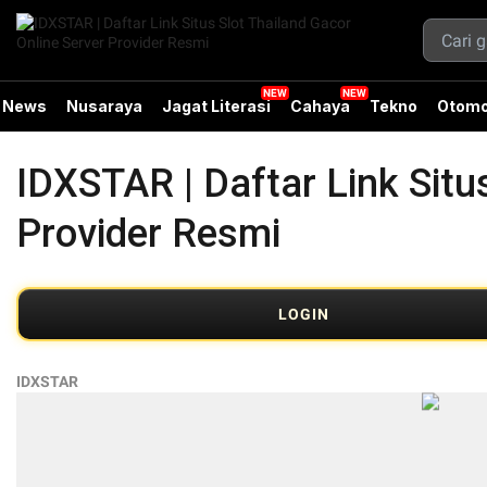
News
Nusaraya
Jagat Literasi
Cahaya
Tekno
Otomo
IDXSTAR | Daftar Link Situ
Provider Resmi
LOGIN
IDXSTAR