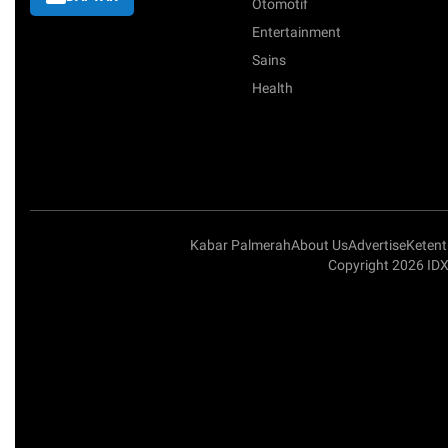
Otomotif
Entertainment
Sains
Health
Kabar Palmerah
About Us
Advertise
Keten
Copyright 2026 IDX