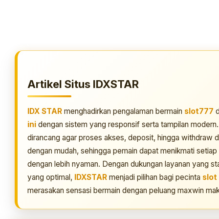
Artikel Situs IDXSTAR
IDX STAR
menghadirkan pengalaman bermain
slot777
d
ini
dengan sistem yang responsif serta tampilan modern. 
dirancang agar proses akses, deposit, hingga withdraw d
dengan mudah, sehingga pemain dapat menikmati setiap 
dengan lebih nyaman. Dengan dukungan layanan yang sta
yang optimal,
IDXSTAR
menjadi pilihan bagi pecinta
slot
merasakan sensasi bermain dengan peluang maxwin mak