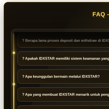
? Apa yang membuat IDXSTAR menarik untuk peng
FAQ 
? Bagaimana langkah membuat akun di IDXSTAR?
? Berapa lama proses deposit dan withdraw di ID
? Apakah IDXSTAR memiliki sistem keamanan yang
? Apa keunggulan bermain melalui IDXSTAR?
? Apa yang membuat IDXSTAR menarik untuk peng