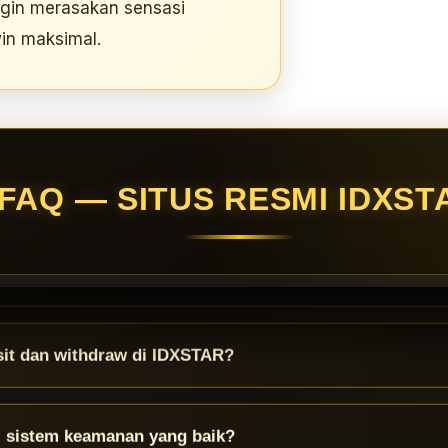
gin merasakan sensasi
in maksimal.
FAQ — SITUS RESMI IDXST
AR menarik untuk penggemar 4D Slot dan Demo Slot?
uat akun di IDXSTAR?<
sit dan withdraw di IDXSTAR?