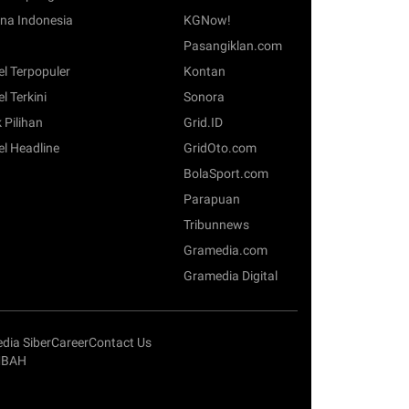
na Indonesia
KGNow!
Pasangiklan.com
el Terpopuler
Kontan
el Terkini
Sonora
 Pilihan
Grid.ID
el Headline
GridOto.com
BolaSport.com
Parapuan
Tribunnews
Gramedia.com
Gramedia Digital
ia Siber
Career
Contact Us
 MBAH