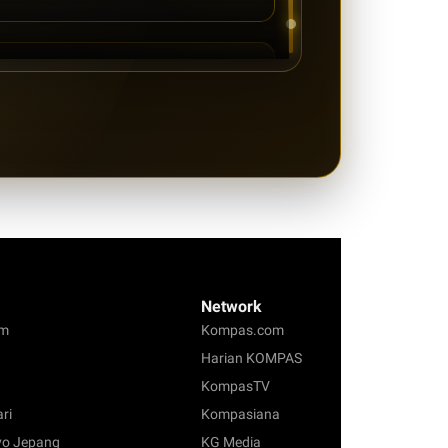
pengalaman bermain yang aman
em yang stabil serta layanan yang
Bintang 5 (Farhan Selamet)
Network
om
Kompas.com
Harian KOMPAS
KompasTV
ari
Kompasiana
o Jepang
KG Media