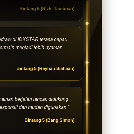
Bintang 5 (Rizki Tambuah)
hdraw di IDXSTAR terasa cepat,
ermain menjadi lebih nyaman
Bintang 5 (Reyhan Siahaan)
ainan berjalan lancar, didukung
responsif dan mudah digunakan."
Bintang 5 (Bang Simon)