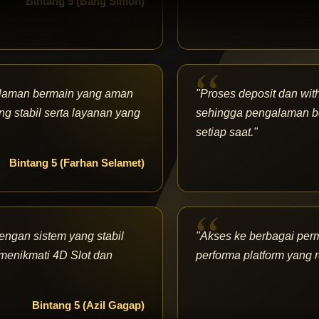
membingungkan."
Bintang 5 (Bang Simon)
melalui IDXSTAR?
laman bermain yang aman
"Proses deposit dan wit
g stabil serta layanan yang
sehingga pengalaman b
setiap saat."
Bintang 5 (Farhan Selamet)
ngan sistem yang stabil
"Akses ke berbagai perm
menikmati 4D Slot dan
performa platform yang 