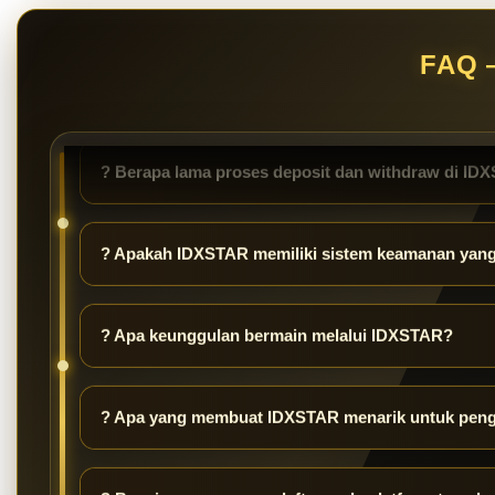
? Apa yang membuat IDXSTAR menarik untuk peng
FAQ 
? Bagaimana langkah membuat akun di IDXSTAR?
? Berapa lama proses deposit dan withdraw di ID
? Apakah IDXSTAR memiliki sistem keamanan yang
? Apa keunggulan bermain melalui IDXSTAR?
? Apa yang membuat IDXSTAR menarik untuk peng