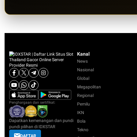
"Akses ke berbagai permainan berjalan lancar, diduku
Kanal
"Saya suka kemudahan transaksi dan navigasi di ID
News
Nasional
Global
Megapolitan
"IDXSTAR memberikan pengalaman bermain yang aman
Regional
Penghargaan dan sertifikat:
Pemilu
IKN
Dapatkan kemenangan dan pundi
Bola
pundi pilihan di IDXSTAR
Tekno
DAFTAR