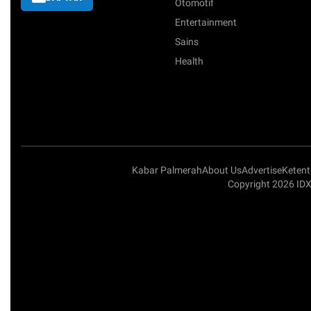
Otomotif
Entertainment
Sains
Health
Kabar Palmerah
About Us
Advertise
Keten
Copyright 2026 IDX