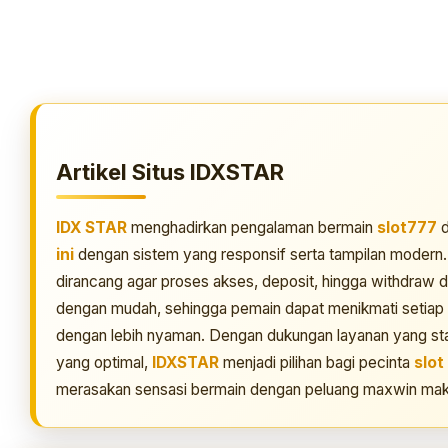
Artikel Situs IDXSTAR
IDX STAR
menghadirkan pengalaman bermain
slot777
d
ini
dengan sistem yang responsif serta tampilan modern. 
dirancang agar proses akses, deposit, hingga withdraw d
dengan mudah, sehingga pemain dapat menikmati setiap 
dengan lebih nyaman. Dengan dukungan layanan yang sta
yang optimal,
IDXSTAR
menjadi pilihan bagi pecinta
slot
merasakan sensasi bermain dengan peluang maxwin mak
? Apa yang membuat IDXSTAR menarik untuk peng