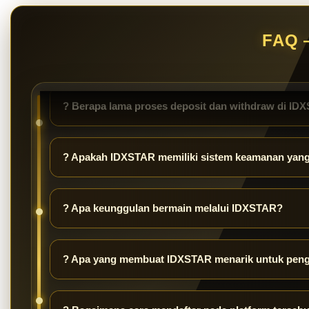
? Apa yang membuat IDXSTAR menarik untuk peng
FAQ 
? Bagaimana langkah membuat akun di IDXSTAR?
? Berapa lama proses deposit dan withdraw di ID
? Apakah IDXSTAR memiliki sistem keamanan yang
? Apa keunggulan bermain melalui IDXSTAR?
? Apa yang membuat IDXSTAR menarik untuk peng