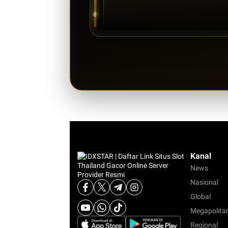
Demo Slot."
"Saya suka kemudahan transak
IDXSTAR. Semua proses terasa
membingungkan."
Kanal
News
Nasional
Global
Megapolita
Regional