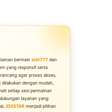
alaman bermain
slot777
dan
em yang responsif serta
dirancang agar proses akses,
t dilakukan dengan mudah,
ti setiap sesi permainan
 dukungan layanan yang
al,
IDXSTAR
menjadi pilihan