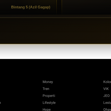
Bintang 5 (Azil Gagap)
si dan navigasi di
"IDXSTAR memberikan 
 praktis tanpa
dan nyaman dengan sist
memuaskan."
Bintang 5 (Rizki Tambuah)
Money
Kol
Tren
VIK
Properti
JEO
n
Lifestyle
Lest
Hype
Ohay