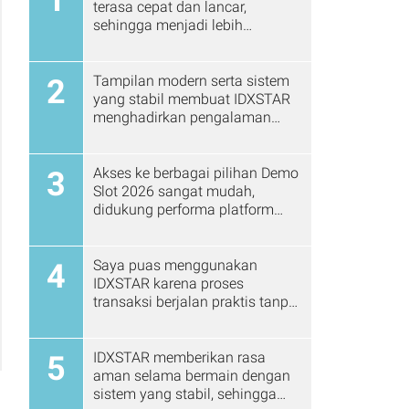
1
terasa cepat dan lancar,
sehingga menjadi lebih
nyaman.
Tampilan modern serta sistem
2
yang stabil membuat IDXSTAR
menghadirkan pengalaman
bermain yang lebih maksimal.
Akses ke berbagai pilihan Demo
3
Slot 2026 sangat mudah,
didukung performa platform
yang responsif dan andal.
Saya puas menggunakan
4
IDXSTAR karena proses
transaksi berjalan praktis tanpa
langkah yang rumit.
IDXSTAR memberikan rasa
5
aman selama bermain dengan
sistem yang stabil, sehingga