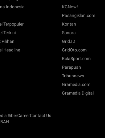
na Indonesia
KGNow!
Pasangiklan.com
el Terpopuler
Kontan
el Terkini
Sonora
 Pilihan
Grid.ID
el Headline
GridOto.com
BolaSport.com
Parapuan
Tribunnews
Gramedia.com
Gramedia Digital
ia Siber
Career
Contact Us
 MBAH