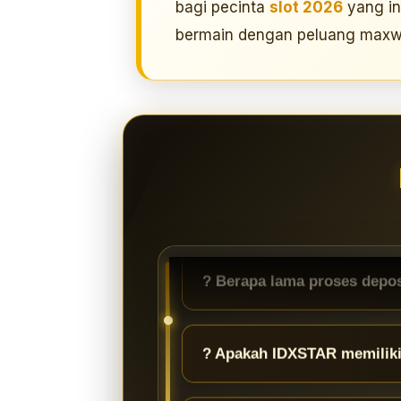
bagi pecinta
slot 2026
yang in
bermain dengan peluang maxw
? Apa yang membuat IDXST
? Bagaimana langkah memb
? Berapa lama proses depo
? Apakah IDXSTAR memiliki