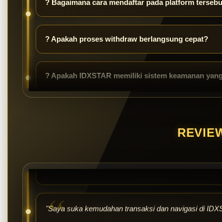
? Bagaimana cara mendaftar pada platform terseb
"Proses deposit dan withdraw di IDXSTAR terasa cepa
? Apakah proses withdraw berlangsung cepat?
? Apakah IDXSTAR memiliki sistem keamanan yang
"Tampilan IDXSTAR modern dengan sistem yang stabi
? Apa keunggulan bermain melalui IDXSTAR?
REVIE
"Akses ke berbagai permainan berjalan lancar, diduku