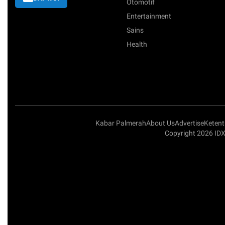
Otomotif
Entertainment
Sains
Health
Kabar Palmerah
About Us
Advertise
Keten
Copyright 2026 IDX