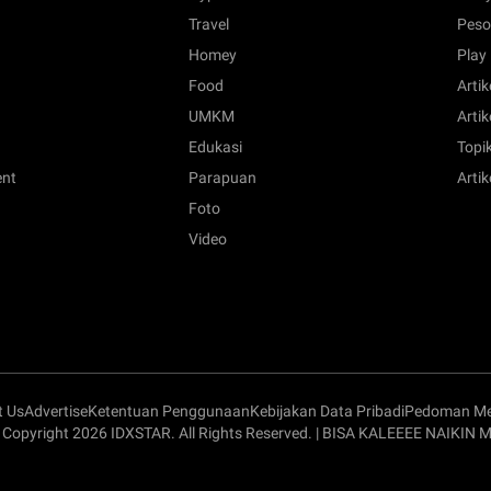
Travel
Peso
Homey
Play
Food
Artik
UMKM
Artik
Edukasi
Topik
ent
Parapuan
Artik
Foto
Video
t Us
Advertise
Ketentuan Penggunaan
Kebijakan Data Pribadi
Pedoman Med
Copyright 2026 IDXSTAR. All Rights Reserved. | BISA KALEEEE NAIKIN