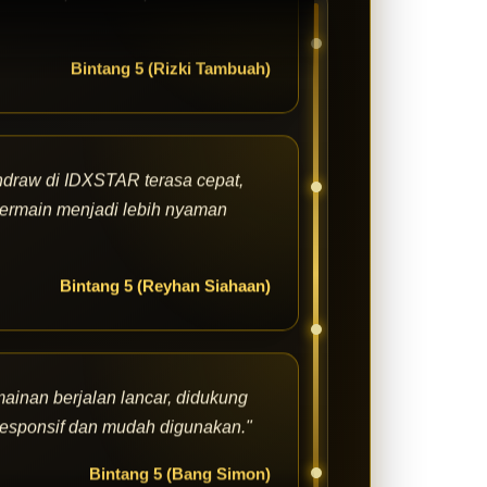
terasa praktis tanpa
Bintang 5 (Rizki Tambuah)
hdraw di IDXSTAR terasa cepat,
ermain menjadi lebih nyaman
Bintang 5 (Reyhan Siahaan)
ainan berjalan lancar, didukung
responsif dan mudah digunakan."