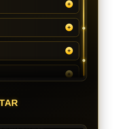
rn dengan sistem yang stabil
etah menikmati 4D Slot dan
Bintang 5 (Azil Gagap)
STAR
ransaksi dan navigasi di