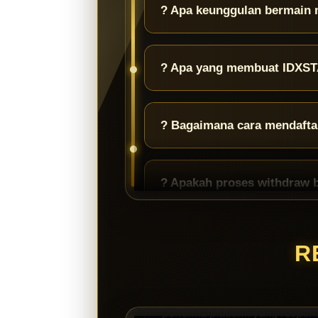
? Apa keunggulan bermain 
? Apa yang membuat IDXST
? Bagaimana cara mendaftar
"Proses deposit dan withdraw 
sehingga pengalaman bermain
? Apakah proses withdraw 
setiap saat."
R
? Apakah IDXSTAR memiliki
"Akses ke berbagai permainan 
? Apa keunggulan bermain 