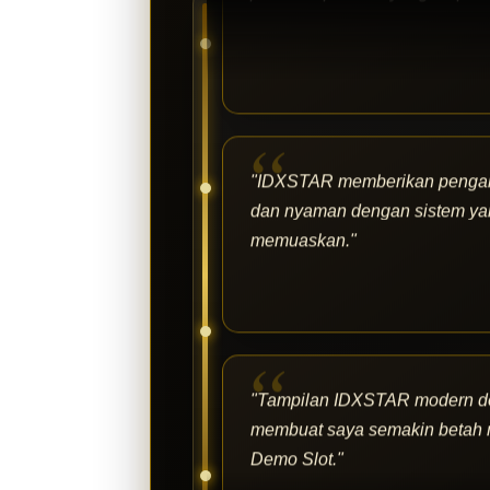
performa platform yang respon
"IDXSTAR memberikan penga
dan nyaman dengan sistem yan
memuaskan."
"Tampilan IDXSTAR modern de
membuat saya semakin betah 
Demo Slot."