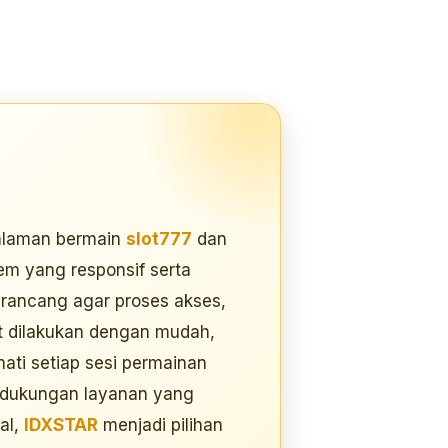
alaman bermain
slot777
dan
em yang responsif serta
dirancang agar proses akses,
t dilakukan dengan mudah,
ti setiap sesi permainan
 dukungan layanan yang
al,
IDXSTAR
menjadi pilihan