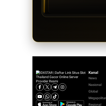
"Saya suka kemudahan transak
IDXSTAR. Semua proses terasa
membingungkan."
Kanal
News
Nasional
Global
Megapolita
Regional