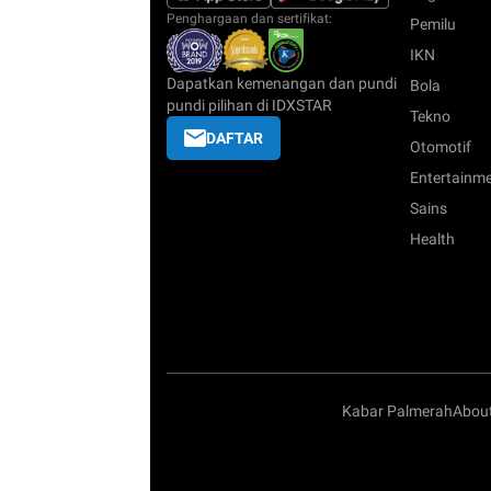
Penghargaan dan sertifikat:
Pemilu
IKN
Dapatkan kemenangan dan pundi
Bola
pundi pilihan di IDXSTAR
Tekno
DAFTAR
Otomotif
Entertainm
Sains
Health
Kabar Palmerah
Abou