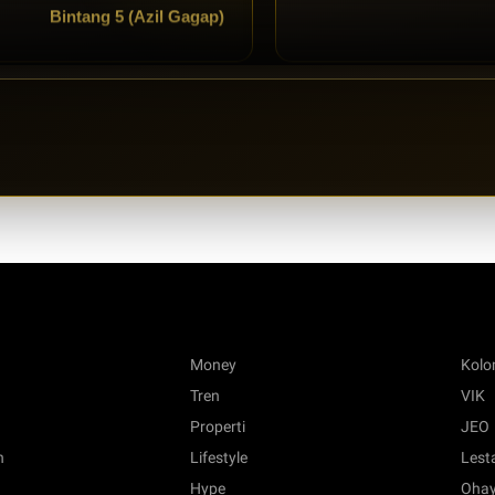
Bintang 5 (Azil Gagap)
si dan navigasi di
"IDXSTAR memberikan 
 praktis tanpa
dan nyaman dengan sist
memuaskan."
Bintang 5 (Rizki Tambuah)
Money
Kol
Tren
VIK
Properti
JEO
n
Lifestyle
Lest
Hype
Ohay