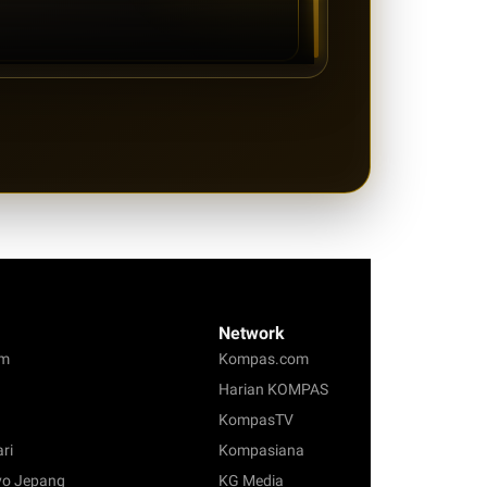
Bintang 5 (Bang Simon)
pengalaman bermain yang aman
em yang stabil serta layanan yang
Bintang 5 (Farhan Selamet)
Network
om
Kompas.com
Harian KOMPAS
KompasTV
ari
Kompasiana
o Jepang
KG Media