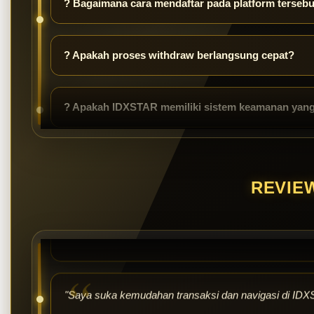
? Bagaimana cara mendaftar pada platform terseb
"Proses deposit dan withdraw di IDXSTAR terasa cepa
? Apakah proses withdraw berlangsung cepat?
? Apakah IDXSTAR memiliki sistem keamanan yang
"Tampilan IDXSTAR modern dengan sistem yang stabi
? Apa keunggulan bermain melalui IDXSTAR?
REVIE
"Akses ke berbagai permainan berjalan lancar, diduku