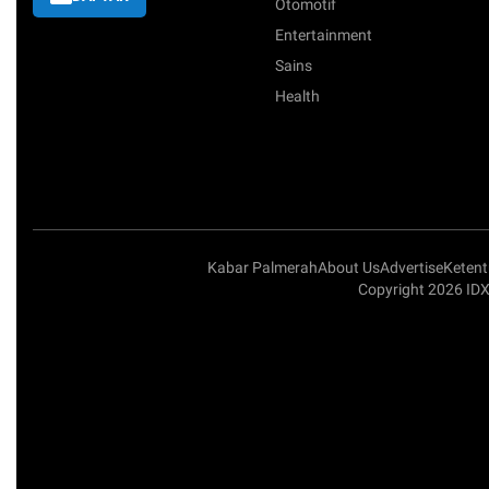
Otomotif
Entertainment
Sains
Health
Kabar Palmerah
About Us
Advertise
Keten
Copyright 2026 IDX