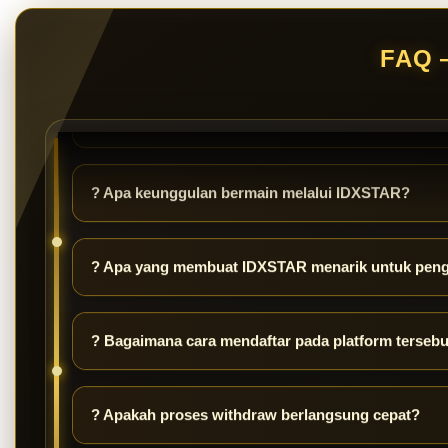
? Bagaimana langkah membuat akun di IDXSTAR?
FAQ 
? Berapa lama proses deposit dan withdraw di ID
? Apakah IDXSTAR memiliki sistem keamanan yang
? Apa keunggulan bermain melalui IDXSTAR?
"Proses deposit dan withdraw di IDXSTAR terasa cepa
? Apa yang membuat IDXSTAR menarik untuk peng
? Bagaimana cara mendaftar pada platform terseb
"Tampilan IDXSTAR modern dengan sistem yang stabi