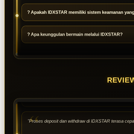
? Apakah proses withdraw berlangsung cepat?
? Apakah IDXSTAR memiliki sistem keamanan yang
"Akses ke berbagai permainan berjalan lancar, diduku
? Apa keunggulan bermain melalui IDXSTAR?
"Saya suka kemudahan transaksi dan navigasi di ID
REVIE
"IDXSTAR memberikan pengalaman bermain yang aman