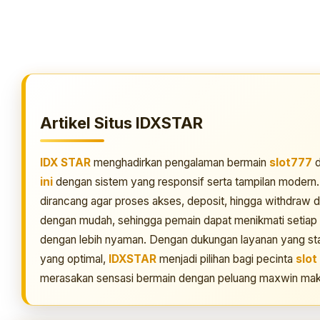
Artikel Situs IDXSTAR
IDX STAR
menghadirkan pengalaman bermain
slot777
d
ini
dengan sistem yang responsif serta tampilan modern. 
dirancang agar proses akses, deposit, hingga withdraw d
dengan mudah, sehingga pemain dapat menikmati setiap 
dengan lebih nyaman. Dengan dukungan layanan yang sta
yang optimal,
IDXSTAR
menjadi pilihan bagi pecinta
slot
merasakan sensasi bermain dengan peluang maxwin mak