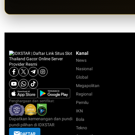
"Akses ke berbagai permainan berjalan lancar, diduku
Kanal
"Saya suka kemudahan transaksi dan navigasi di ID
News
Nasional
Global
Megapolitan
"IDXSTAR memberikan pengalaman bermain yang aman
Regional
Penghargaan dan sertifikat:
Pemilu
IKN
Dapatkan kemenangan dan pundi
Bola
pundi pilihan di IDXSTAR
Tekno
DAFTAR