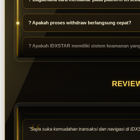
? Bagaimana cara mendaftar pada platform terseb
"Proses deposit dan withdraw di IDXSTAR terasa cepa
? Apakah proses withdraw berlangsung cepat?
? Apakah IDXSTAR memiliki sistem keamanan yang
"Tampilan IDXSTAR modern dengan sistem yang stabi
? Apa keunggulan bermain melalui IDXSTAR?
REVIE
"Akses ke berbagai permainan berjalan lancar, diduku