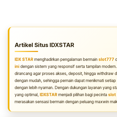
Artikel Situs IDXSTAR
IDX STAR
menghadirkan pengalaman bermain
slot777
d
ini
dengan sistem yang responsif serta tampilan modern. 
dirancang agar proses akses, deposit, hingga withdraw d
dengan mudah, sehingga pemain dapat menikmati setiap 
dengan lebih nyaman. Dengan dukungan layanan yang sta
yang optimal,
IDXSTAR
menjadi pilihan bagi pecinta
slot
merasakan sensasi bermain dengan peluang maxwin mak