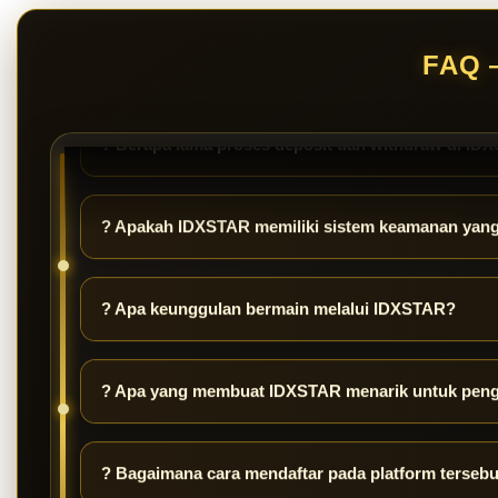
? Apa yang membuat IDXSTAR menarik untuk peng
FAQ 
? Bagaimana langkah membuat akun di IDXSTAR?
? Berapa lama proses deposit dan withdraw di ID
? Apakah IDXSTAR memiliki sistem keamanan yang
? Apa keunggulan bermain melalui IDXSTAR?
? Apa yang membuat IDXSTAR menarik untuk peng
"Proses deposit dan withdraw di IDXSTAR terasa cepa