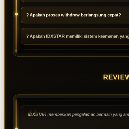
? Bagaimana cara mendaftar pada platform terseb
"Tampilan IDXSTAR modern dengan sistem yang stabi
? Apakah proses withdraw berlangsung cepat?
? Apakah IDXSTAR memiliki sistem keamanan yang
"Akses ke berbagai permainan berjalan lancar, diduku
? Apa keunggulan bermain melalui IDXSTAR?
REVIE
"Saya suka kemudahan transaksi dan navigasi di ID
"IDXSTAR memberikan pengalaman bermain yang aman