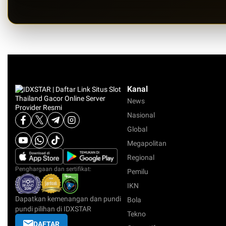
"Saya suka kemudahan transaksi dan navigasi di ID
"IDXSTAR memberikan pengalaman bermain yang aman
Kanal
News
Nasional
Global
Megapolitan
Regional
Penghargaan dan sertifikat:
Pemilu
IKN
Dapatkan kemenangan dan pundi
Bola
pundi pilihan di IDXSTAR
Tekno
DAFTAR