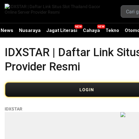
News
Nusaraya
Jagat Literasi
Cahaya
Tekno
Otomo
IDXSTAR | Daftar Link Situ
Provider Resmi
LOGIN
IDXSTAR