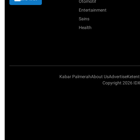
Otomotif
Entertainment
Sains
Health
Kabar Palmerah
About Us
Advertise
Keten
Copyright 2026 IDX