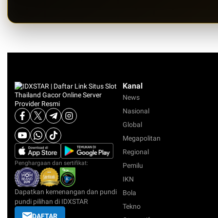
"Akses ke berbagai permainan berjalan lancar, diduku
Kanal
"Saya suka kemudahan transaksi dan navigasi di ID
News
Nasional
Global
Megapolitan
"IDXSTAR memberikan pengalaman bermain yang aman
Regional
Penghargaan dan sertifikat:
Pemilu
IKN
Dapatkan kemenangan dan pundi
Bola
pundi pilihan di IDXSTAR
Tekno
DAFTAR