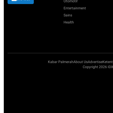
Otomotif
Entertainment
Sains
Health
Kabar Palmerah
About Us
Advertise
Keten
Copyright 2026 IDX