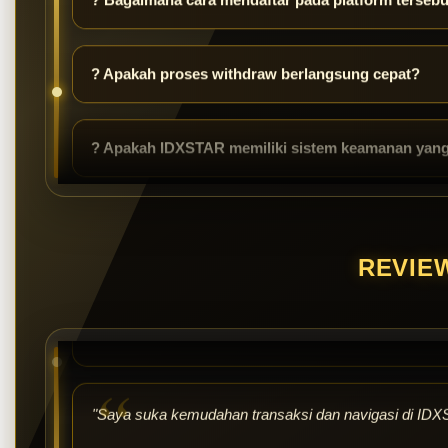
? Bagaimana cara mendaftar pada platform terseb
"Proses deposit dan withdraw di IDXSTAR terasa cepa
? Apakah proses withdraw berlangsung cepat?
? Apakah IDXSTAR memiliki sistem keamanan yang
"Tampilan IDXSTAR modern dengan sistem yang stabi
? Apa keunggulan bermain melalui IDXSTAR?
REVIE
"Akses ke berbagai permainan berjalan lancar, diduku