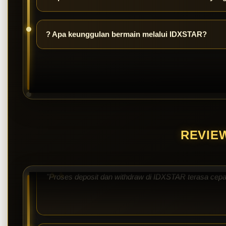
"Akses ke berbagai permainan berjalan lancar, diduku
? Apakah IDXSTAR memiliki sistem keamanan yang
? Apa keunggulan bermain melalui IDXSTAR?
"Saya suka kemudahan transaksi dan navigasi di ID
REVIE
"IDXSTAR memberikan pengalaman bermain yang aman
"Proses deposit dan withdraw di IDXSTAR terasa cepa