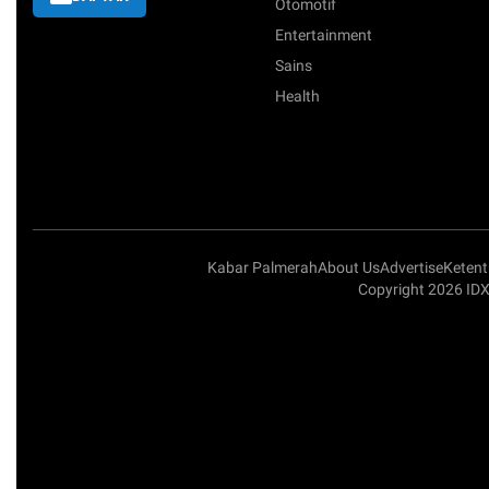
Otomotif
Entertainment
Sains
Health
Kabar Palmerah
About Us
Advertise
Keten
Copyright 2026 IDX