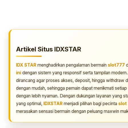
Artikel Situs IDXSTAR
IDX STAR
menghadirkan pengalaman bermain
slot777
d
ini
dengan sistem yang responsif serta tampilan modern. 
dirancang agar proses akses, deposit, hingga withdraw d
dengan mudah, sehingga pemain dapat menikmati setiap 
? Apa yang membuat IDXSTAR menarik untuk peng
dengan lebih nyaman. Dengan dukungan layanan yang sta
yang optimal,
IDXSTAR
menjadi pilihan bagi pecinta
slot
merasakan sensasi bermain dengan peluang maxwin mak
? Bagaimana langkah membuat akun di IDXSTAR?