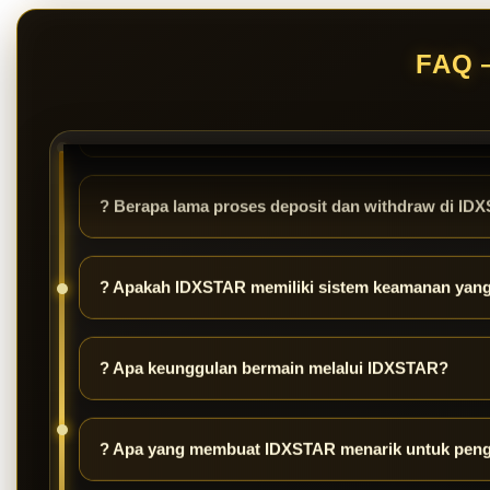
FAQ 
? Apa yang membuat IDXSTAR menarik untuk peng
? Bagaimana langkah membuat akun di IDXSTAR?
? Berapa lama proses deposit dan withdraw di ID
? Apakah IDXSTAR memiliki sistem keamanan yang
? Apa keunggulan bermain melalui IDXSTAR?
? Apa yang membuat IDXSTAR menarik untuk peng