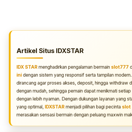
Artikel Situs IDXSTAR
IDX STAR
menghadirkan pengalaman bermain
slot777
d
ini
dengan sistem yang responsif serta tampilan modern. 
dirancang agar proses akses, deposit, hingga withdraw d
dengan mudah, sehingga pemain dapat menikmati setiap 
dengan lebih nyaman. Dengan dukungan layanan yang sta
yang optimal,
IDXSTAR
menjadi pilihan bagi pecinta
slot
merasakan sensasi bermain dengan peluang maxwin mak