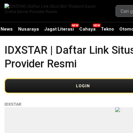
News
Nusaraya
Jagat Literasi
Cahaya
Tekno
Otomo
IDXSTAR | Daftar Link Situ
Provider Resmi
LOGIN
IDXSTAR