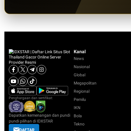
"Akses ke berbagai permainan berjalan lancar, diduku
Kanal
News
"Saya suka kemudahan transaksi dan navigasi di ID
Nasional
Global
Megapolitan
Regional
Penghargaan dan sertifikat:
Pemilu
"IDXSTAR memberikan pengalaman bermain yang aman
IKN
Dapatkan kemenangan dan pundi
Bola
pundi pilihan di IDXSTAR
Tekno
DAFTAR