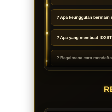
? Apakah IDXSTAR memiliki
? Apa keunggulan bermain 
? Apa yang membuat IDXST
? Bagaimana cara mendaftar
"Proses deposit dan withdraw 
sehingga pengalaman bermain
? Apakah proses withdraw 
setiap saat."
R
? Apakah IDXSTAR memiliki