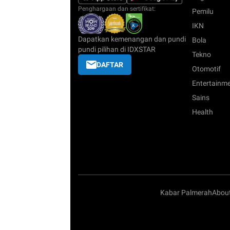
Penghargaan dan sertifikat:
Pemilu
IKN
Dapatkan kemenangan dan pundi
Bola
pundi pilihan di IDXSTAR
Tekno
DAFTAR
Otomotif
Entertainm
Sains
Health
Kabar Palmerah
Abou