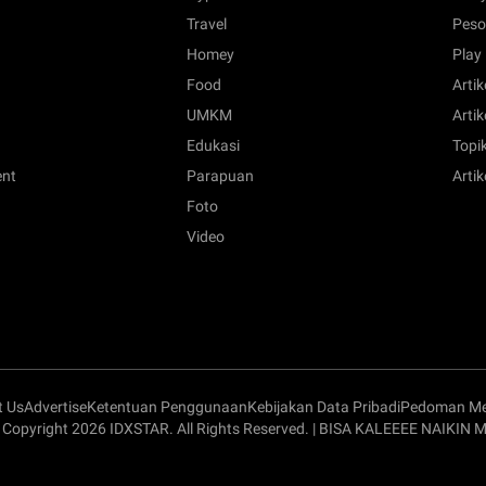
Travel
Peso
Homey
Play
Food
Artik
UMKM
Artik
Edukasi
Topik
ent
Parapuan
Artik
Foto
Video
t Us
Advertise
Ketentuan Penggunaan
Kebijakan Data Pribadi
Pedoman Med
Copyright 2026 IDXSTAR. All Rights Reserved. | BISA KALEEEE NAIKIN