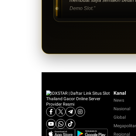
membuat saya semakin betah 
Demo Slot."
"Saya suka kemudahan transak
IDXSTAR. Semua proses terasa
membingungkan."
Kanal
News
Nasional
Global
Megapolita
Regional