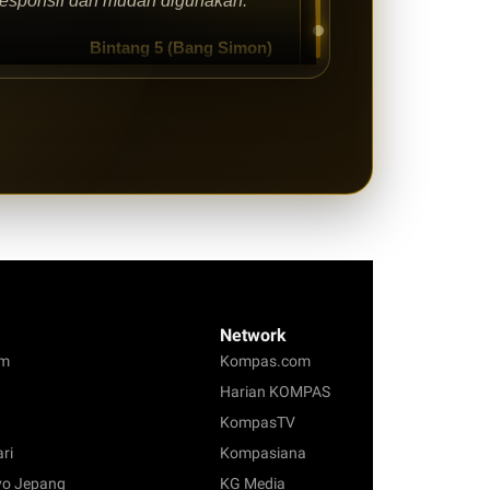
responsif dan mudah digunakan."
Bintang 5 (Bang Simon)
pengalaman bermain yang aman
em yang stabil serta layanan yang
Bintang 5 (Farhan Selamet)
Network
om
Kompas.com
Harian KOMPAS
KompasTV
ari
Kompasiana
o Jepang
KG Media