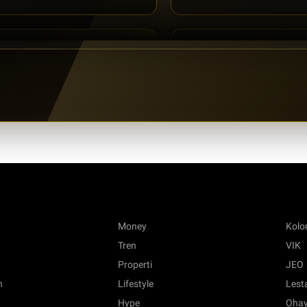
Bintang 5 (Azil Gagap)
si dan navigasi di
"IDXSTAR memberikan 
 praktis tanpa
dan nyaman dengan sist
memuaskan."
Bintang 5 (Rizki Tambuah)
Money
Kol
Tren
VIK
Properti
JEO
n
Lifestyle
Lest
Hype
Ohay