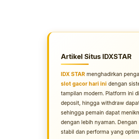
Artikel Situs IDXSTAR
IDX STAR
menghadirkan peng
slot gacor hari ini
dengan sist
tampilan modern. Platform ini 
deposit, hingga withdraw dapa
sehingga pemain dapat menikma
dengan lebih nyaman. Dengan
stabil dan performa yang optim