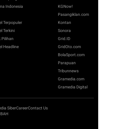
na Indonesia
KGNow!
Pasangiklan.com
el Terpopuler
Kontan
el Terkini
Sonora
 Pilihan
Grid.ID
el Headline
GridOto.com
BolaSport.com
Parapuan
Tribunnews
Gramedia.com
Gramedia Digital
ia Siber
Career
Contact Us
 MBAH