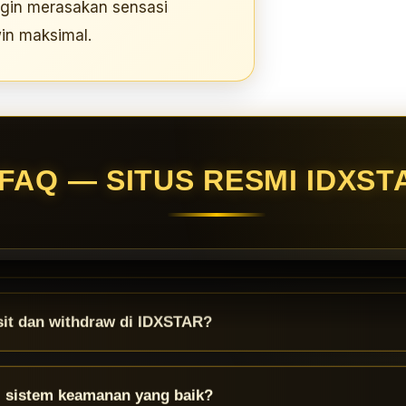
gin merasakan sensasi
in maksimal.
FAQ — SITUS RESMI IDXST
AR menarik untuk penggemar 4D Slot dan Demo Slot?
uat akun di IDXSTAR?<
sit dan withdraw di IDXSTAR?