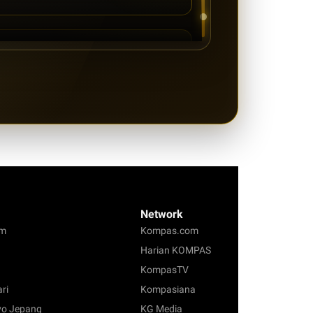
pengalaman bermain yang aman
em yang stabil serta layanan yang
Bintang 5 (Farhan Selamet)
Network
om
Kompas.com
Harian KOMPAS
KompasTV
ari
Kompasiana
o Jepang
KG Media