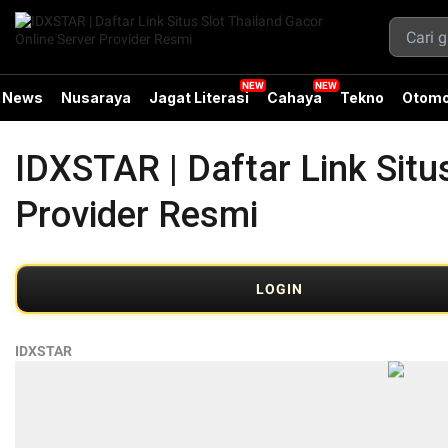
News
Nusaraya
Jagat Literasi
Cahaya
Tekno
Otomo
IDXSTAR | Daftar Link Situ
Provider Resmi
LOGIN
IDXSTAR