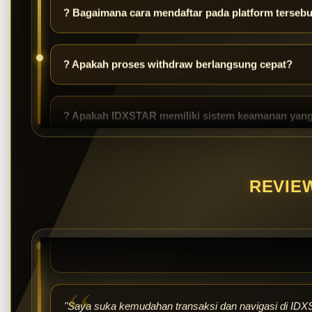
? Bagaimana cara mendaftar pada platform terseb
"Proses deposit dan withdraw di IDXSTAR terasa cepa
? Apakah proses withdraw berlangsung cepat?
? Apakah IDXSTAR memiliki sistem keamanan yang
"Tampilan IDXSTAR modern dengan sistem yang stabi
REVIE
? Apa keunggulan bermain melalui IDXSTAR?
"Akses ke berbagai permainan berjalan lancar, diduku