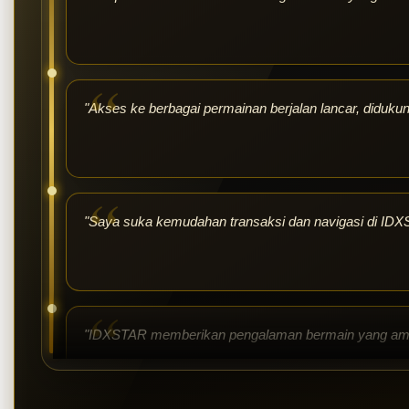
"Tampilan IDXSTAR modern dengan sistem yang stabi
"Akses ke berbagai permainan berjalan lancar, diduku
"Saya suka kemudahan transaksi dan navigasi di ID
"IDXSTAR memberikan pengalaman bermain yang aman