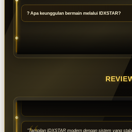
? Apakah IDXSTAR memiliki sistem keamanan yang
? Apa keunggulan bermain melalui IDXSTAR?
REVIE
"Proses deposit dan withdraw di IDXSTAR terasa cepa