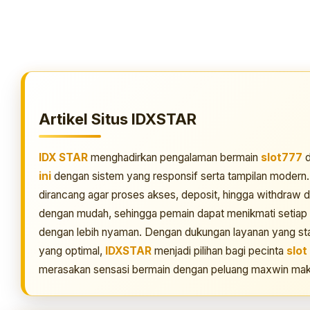
Artikel Situs IDXSTAR
IDX STAR
menghadirkan pengalaman bermain
slot777
d
ini
dengan sistem yang responsif serta tampilan modern. 
dirancang agar proses akses, deposit, hingga withdraw d
dengan mudah, sehingga pemain dapat menikmati setiap 
? Apa yang membuat IDXSTAR menarik untuk peng
dengan lebih nyaman. Dengan dukungan layanan yang sta
yang optimal,
IDXSTAR
menjadi pilihan bagi pecinta
slot
? Bagaimana langkah membuat akun di IDXSTAR?
merasakan sensasi bermain dengan peluang maxwin mak