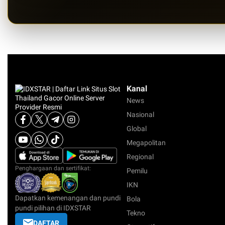
"Proses deposit dan withdraw di IDXSTAR terasa cepa
Kanal
News
"Tampilan IDXSTAR modern dengan sistem yang stabi
Nasional
Global
Megapolitan
Regional
Penghargaan dan sertifikat:
Pemilu
"Akses ke berbagai permainan berjalan lancar, diduku
IKN
Dapatkan kemenangan dan pundi
Bola
pundi pilihan di IDXSTAR
Tekno
DAFTAR