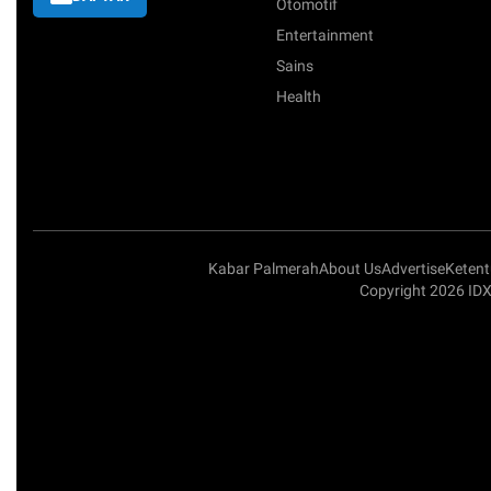
Otomotif
Entertainment
Sains
Health
"IDXSTAR memberikan pengalaman bermain yang aman
Kabar Palmerah
About Us
Advertise
Keten
Copyright 2026 IDX