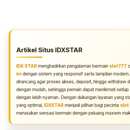
Artikel Situs IDXSTAR
IDX STAR
menghadirkan pengalaman bermain
slot777
d
ini
dengan sistem yang responsif serta tampilan modern. 
dirancang agar proses akses, deposit, hingga withdraw d
? Apa yang membuat IDXSTAR menarik untuk peng
dengan mudah, sehingga pemain dapat menikmati setiap 
dengan lebih nyaman. Dengan dukungan layanan yang sta
yang optimal,
IDXSTAR
menjadi pilihan bagi pecinta
slot
? Bagaimana langkah membuat akun di IDXSTAR?
merasakan sensasi bermain dengan peluang maxwin mak
? Berapa lama proses deposit dan withdraw di ID