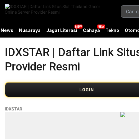
News
Nusaraya
Jagat Literasi
Cahaya
Tekno
Otomo
IDXSTAR | Daftar Link Situ
Provider Resmi
LOGIN
IDXSTAR