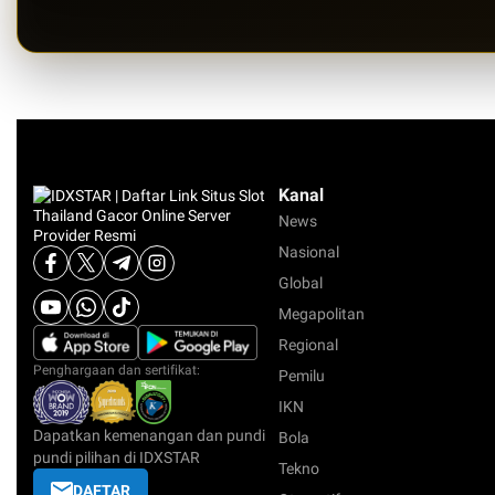
"IDXSTAR memberikan pengalaman bermain yang aman
Kanal
News
Nasional
Global
Megapolitan
Regional
Penghargaan dan sertifikat:
Pemilu
IKN
Dapatkan kemenangan dan pundi
Bola
pundi pilihan di IDXSTAR
Tekno
DAFTAR