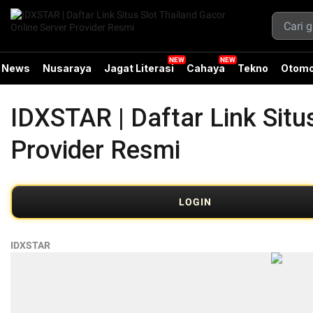
News
Nusaraya
Jagat Literasi
Cahaya
Tekno
Otomo
IDXSTAR | Daftar Link Situ
Provider Resmi
LOGIN
IDXSTAR