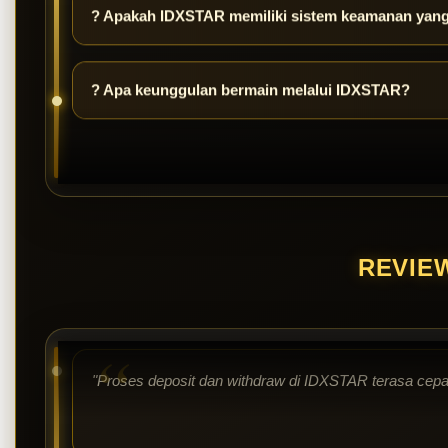
? Apakah IDXSTAR memiliki sistem keamanan yang
"Akses ke berbagai permainan berjalan lancar, diduku
? Apa keunggulan bermain melalui IDXSTAR?
"Saya suka kemudahan transaksi dan navigasi di ID
REVIE
"IDXSTAR memberikan pengalaman bermain yang aman
"Proses deposit dan withdraw di IDXSTAR terasa cepa