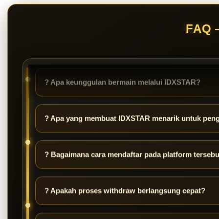
FAQ 
? Berapa lama proses deposit dan withdraw di ID
? Apakah IDXSTAR memiliki sistem keamanan yang
? Apa keunggulan bermain melalui IDXSTAR?
"Proses deposit dan withdraw di IDXSTAR terasa cepa
? Apa yang membuat IDXSTAR menarik untuk peng
? Bagaimana cara mendaftar pada platform terseb
"Tampilan IDXSTAR modern dengan sistem yang stabi
? Apakah proses withdraw berlangsung cepat?