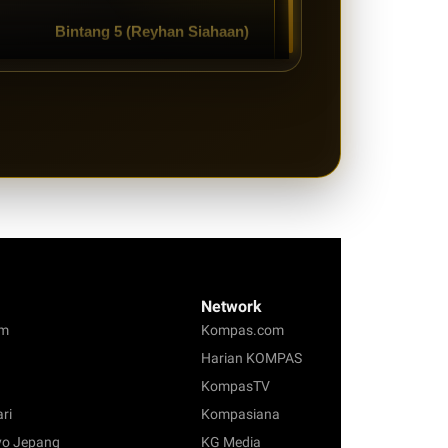
Bintang 5 (Reyhan Siahaan)
ainan berjalan lancar, didukung
responsif dan mudah digunakan."
Bintang 5 (Bang Simon)
Network
om
Kompas.com
pengalaman bermain yang aman
Harian KOMPAS
em yang stabil serta layanan yang
KompasTV
ari
Kompasiana
o Jepang
KG Media