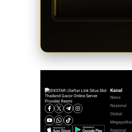
memuaskan."
"Tampilan IDXSTAR modern de
membuat saya semakin betah 
Demo Slot."
Kanal
News
"Saya suka kemudahan transak
Nasional
IDXSTAR. Semua proses terasa
Global
membingungkan."
Megapolita
Regional