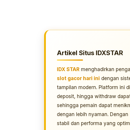
Artikel Situs IDXSTAR
IDX STAR
menghadirkan peng
slot gacor hari ini
dengan sist
tampilan modern. Platform ini 
deposit, hingga withdraw dapa
sehingga pemain dapat menikma
dengan lebih nyaman. Dengan
? Apa yang membuat IDXST
stabil dan performa yang optim