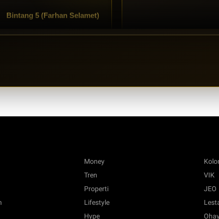
setiap saat."
Bintang 5 (Farhan Selamet)
ngan sistem yang stabil
"Akses ke berbagai perm
menikmati 4D Slot dan
performa platform yang 
Bintang 5 (Azil Gagap)
Money
Kol
si dan navigasi di
"IDXSTAR memberikan 
Tren
VIK
 praktis tanpa
dan nyaman dengan sist
Properti
JEO
memuaskan."
n
Lifestyle
Lest
Hype
Ohay