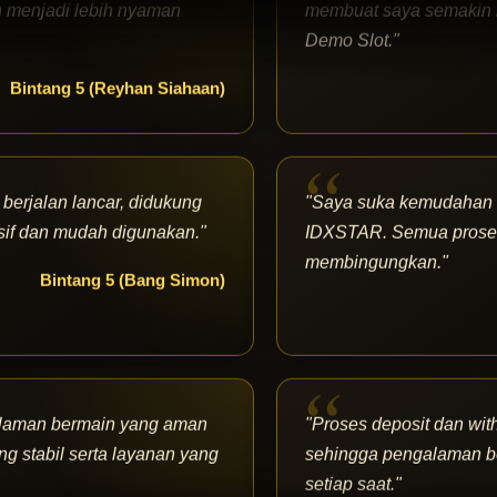
di IDXSTAR terasa cepat,
"Tampilan IDXSTAR mode
 menjadi lebih nyaman
membuat saya semakin b
Demo Slot."
Bintang 5 (Reyhan Siahaan)
berjalan lancar, didukung
"Saya suka kemudahan t
sif dan mudah digunakan."
IDXSTAR. Semua proses 
membingungkan."
Bintang 5 (Bang Simon)
laman bermain yang aman
"Proses deposit dan wit
g stabil serta layanan yang
sehingga pengalaman b