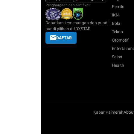
Penghargaan dan sertifikat:
Pemilu
IKN
Dapatkan kemenangan dan pundi
Bola
pundi pilihan di IDXSTAR
Tekno
DAFTAR
Otomotif
Entertainm
Sains
Health
Kabar Palmerah
Abou