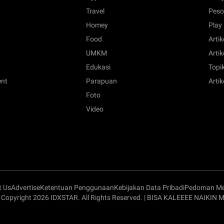
Bintang 5 (Rizki Tambuah)
Travel
Peso
Homey
Play
Food
Artik
UMKM
Artik
Edukasi
Topik
ent
Parapuan
Artik
Foto
Video
t Us
Advertise
Ketentuan Penggunaan
Kebijakan Data Pribadi
Pedoman Med
Copyright 2026 IDXSTAR. All Rights Reserved. | BISA KALEEEE NAIKIN