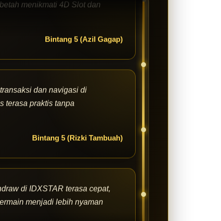
rn dengan sistem yang stabil
etah menikmati 4D Slot dan
Bintang 5 (Azil Gagap)
ransaksi dan navigasi di
terasa praktis tanpa
Bintang 5 (Rizki Tambuah)
hdraw di IDXSTAR terasa cepat,
ermain menjadi lebih nyaman