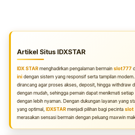
Artikel Situs IDXSTAR
IDX STAR
menghadirkan pengalaman bermain
slot777
d
ini
dengan sistem yang responsif serta tampilan modern. 
dirancang agar proses akses, deposit, hingga withdraw d
? Apa yang membuat IDXSTAR menarik untuk peng
dengan mudah, sehingga pemain dapat menikmati setiap 
dengan lebih nyaman. Dengan dukungan layanan yang sta
yang optimal,
IDXSTAR
menjadi pilihan bagi pecinta
slot
? Bagaimana langkah membuat akun di IDXSTAR?
merasakan sensasi bermain dengan peluang maxwin mak
? Berapa lama proses deposit dan withdraw di ID