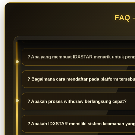
FAQ 
? Apakah IDXSTAR memiliki sistem keamanan yang
? Apa keunggulan bermain melalui IDXSTAR?
? Apa yang membuat IDXSTAR menarik untuk peng
? Bagaimana cara mendaftar pada platform terseb
? Apakah proses withdraw berlangsung cepat?
? Apakah IDXSTAR memiliki sistem keamanan yang