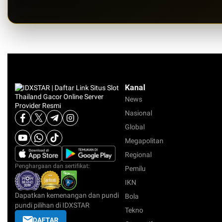
"Proses deposit dan withdraw di IDXSTAR terasa cepa
Kanal
"Tampilan IDXSTAR modern dengan sistem yang stabi
News
Nasional
Global
Megapolitan
Regional
"Akses ke berbagai permainan berjalan lancar, diduku
Penghargaan dan sertifikat:
Pemilu
IKN
Dapatkan kemenangan dan pundi
Bola
pundi pilihan di IDXSTAR
Tekno
DAFTAR
"Saya suka kemudahan transaksi dan navigasi di ID