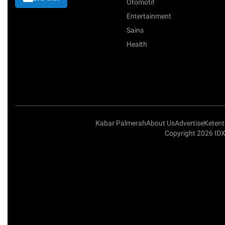
Otomotif
Entertainment
Sains
Health
Kabar Palmerah
About Us
Advertise
Keten
Copyright 2026 IDX