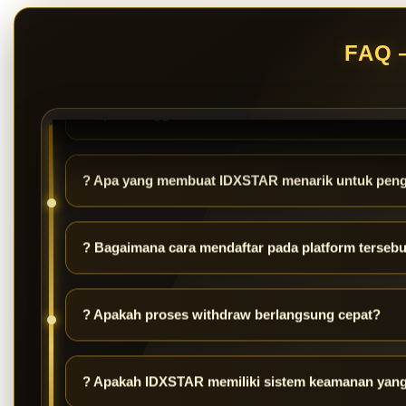
? Berapa lama proses deposit dan withdraw di ID
FAQ 
? Apakah IDXSTAR memiliki sistem keamanan yang
? Apa keunggulan bermain melalui IDXSTAR?
? Apa yang membuat IDXSTAR menarik untuk peng
? Bagaimana cara mendaftar pada platform terseb
? Apakah proses withdraw berlangsung cepat?