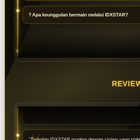
? Apakah IDXSTAR memiliki sistem keamanan yang
? Apa keunggulan bermain melalui IDXSTAR?
REVIE
"Proses deposit dan withdraw di IDXSTAR terasa cepa